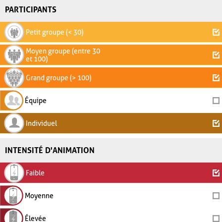
PARTICIPANTS
Petit groupe (< 30)
Moyen groupe (entre 30
et 100)
Grand groupe (> 100)
Équipe
Individuel
INTENSITÉ D'ANIMATION
Faible
Moyenne
Élevée