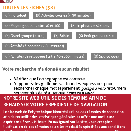
TOUTES LES FICHES (58)
(X) Individuel
(X) Activités courtes (< 30 minutes)
(X) Moyen groupe (entre 30 et 100)
(X) En plusieurs séances
(X) Grand groupe (> 100)
(X) Faible
(X) Petit groupe (< 30)
(X) Activités élaborées (> 60 minutes)
(X) Activités développées (Entre 30 et 60 minutes)
(X) Sporadiques
Votre recherche n'a donné aucun résultat
Vérifiez que l'orthographe est correcte.
Supprimez les guillemets autour des expressions pour
rechercher chaque mot séparément.
garage à vélo
retournera
souvent plus de résultat que
"garage à vélo"
.
NOTRE SITE WEB UTILISE DES TÉMOINS AFIN DE
Envisagez d'élargir votre recherche avec
OR
.
garage OR vélo
retournera souvent plus de résultat que
garage à vélo
.
REHAUSSER VOTRE EXPÉRIENCE DE NAVIGATION.
Le site web de Polytechnique Montréal utilise des témoins de connexion
afin de recueillir des statistiques générales et offrir une meilleure
expérience à ses visiteurs. En naviguant sur le site, vous acceptez
l’utilisation de ces témoins selon les modalités spécifiées aux conditions