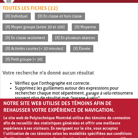
TOUTES LES FICHES (22)
(X) Individuel
(X) En classe et hors classe
(X) Moyen groupe (entre 30 et 100)
(X) Moyenne
(X) En classe seulement
(X) En plusieurs séances
(X) Activités courtes (< 30 minutes)
(X) Élevée
(X) Petit groupe (< 30)
Votre recherche n'a donné aucun résultat
Vérifiez que l'orthographe est correcte.
Supprimez les guillemets autour des expressions pour
rechercher chaque mot séparément.
garage à vélo
retournera
souvent plus de résultat que
"garage à vélo"
.
NOTRE SITE WEB UTILISE DES TÉMOINS AFIN DE
Envisagez d'élargir votre recherche avec
OR
.
garage OR vélo
retournera souvent plus de résultat que
garage à vélo
.
REHAUSSER VOTRE EXPÉRIENCE DE NAVIGATION.
Le site web de Polytechnique Montréal utilise des témoins de connexion
afin de recueillir des statistiques générales et offrir une meilleure
expérience à ses visiteurs. En naviguant sur le site, vous acceptez
l’utilisation de ces témoins selon les modalités spécifiées aux conditions