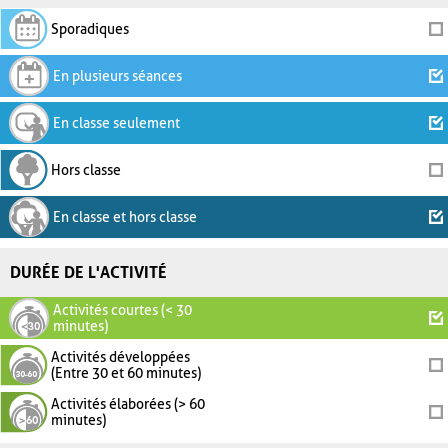
Sporadiques
En plusieurs séances
En classe seulement
Hors classe
En classe et hors classe
DURÉE DE L'ACTIVITÉ
Activités courtes (< 30
minutes)
Activités développées
(Entre 30 et 60 minutes)
Activités élaborées (> 60
minutes)