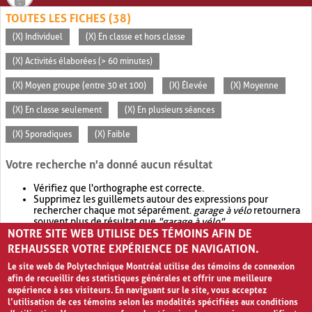
TOUTES LES FICHES (38)
(X) Individuel
(X) En classe et hors classe
(X) Activités élaborées (> 60 minutes)
(X) Moyen groupe (entre 30 et 100)
(X) Élevée
(X) Moyenne
(X) En classe seulement
(X) En plusieurs séances
(X) Sporadiques
(X) Faible
Votre recherche n'a donné aucun résultat
Vérifiez que l'orthographe est correcte.
Supprimez les guillemets autour des expressions pour
rechercher chaque mot séparément.
garage à vélo
retournera
souvent plus de résultat que
"garage à vélo"
.
NOTRE SITE WEB UTILISE DES TÉMOINS AFIN DE
Envisagez d'élargir votre recherche avec
OR
.
garage OR vélo
retournera souvent plus de résultat que
garage à vélo
.
REHAUSSER VOTRE EXPÉRIENCE DE NAVIGATION.
Le site web de Polytechnique Montréal utilise des témoins de connexion
afin de recueillir des statistiques générales et offrir une meilleure
expérience à ses visiteurs. En naviguant sur le site, vous acceptez
l’utilisation de ces témoins selon les modalités spécifiées aux conditions