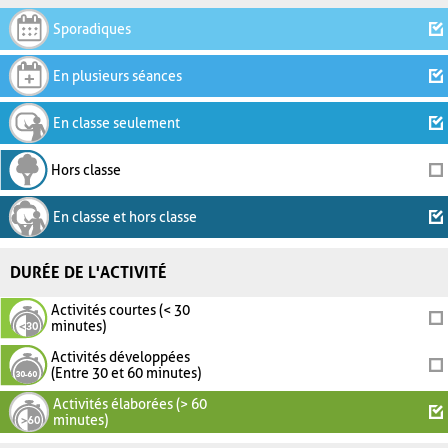
Sporadiques
En plusieurs séances
En classe seulement
Hors classe
En classe et hors classe
DURÉE DE L'ACTIVITÉ
Activités courtes (< 30
minutes)
Activités développées
(Entre 30 et 60 minutes)
Activités élaborées (> 60
minutes)