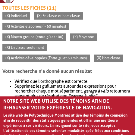
TOUTES LES FICHES (21)
(X) Individuel
(X) En classe et hors classe
(X) Activités élaborées (> 60 minutes)
(X) Moyen groupe (entre 30 et 100)
(X) Moyenne
(X) En classe seulement
(X) Activités développées (Entre 30 et 60 minutes)
(X) Hors classe
Votre recherche n'a donné aucun résultat
Vérifiez que l'orthographe est correcte.
Supprimez les guillemets autour des expressions pour
rechercher chaque mot séparément.
garage à vélo
retournera
souvent plus de résultat que
"garage à vélo"
.
NOTRE SITE WEB UTILISE DES TÉMOINS AFIN DE
Envisagez d'élargir votre recherche avec
OR
.
garage OR vélo
retournera souvent plus de résultat que
garage à vélo
.
REHAUSSER VOTRE EXPÉRIENCE DE NAVIGATION.
Le site web de Polytechnique Montréal utilise des témoins de connexion
afin de recueillir des statistiques générales et offrir une meilleure
expérience à ses visiteurs. En naviguant sur le site, vous acceptez
l’utilisation de ces témoins selon les modalités spécifiées aux conditions