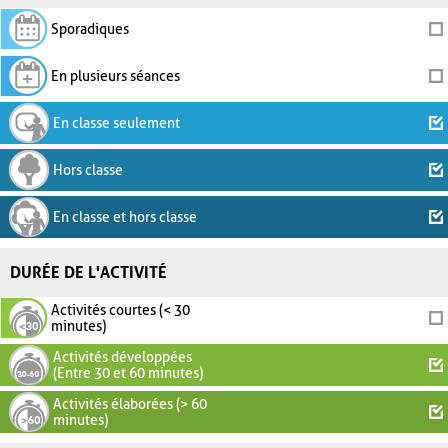
Sporadiques
En plusieurs séances
En classe seulement
Hors classe
En classe et hors classe
DURÉE DE L'ACTIVITÉ
Activités courtes (< 30
minutes)
Activités développées
(Entre 30 et 60 minutes)
Activités élaborées (> 60
minutes)