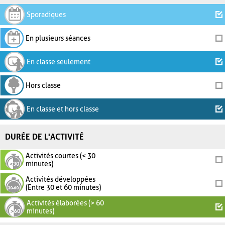
Sporadiques
En plusieurs séances
En classe seulement
Hors classe
En classe et hors classe
DURÉE DE L'ACTIVITÉ
Activités courtes (< 30
minutes)
Activités développées
(Entre 30 et 60 minutes)
Activités élaborées (> 60
minutes)