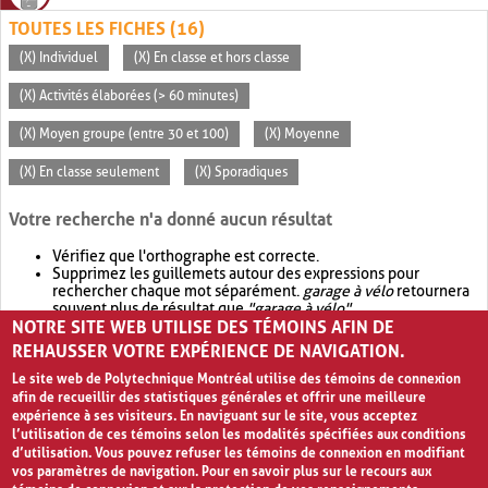
TOUTES LES FICHES (16)
(X) Individuel
(X) En classe et hors classe
(X) Activités élaborées (> 60 minutes)
(X) Moyen groupe (entre 30 et 100)
(X) Moyenne
(X) En classe seulement
(X) Sporadiques
Votre recherche n'a donné aucun résultat
Vérifiez que l'orthographe est correcte.
Supprimez les guillemets autour des expressions pour
rechercher chaque mot séparément.
garage à vélo
retournera
souvent plus de résultat que
"garage à vélo"
.
NOTRE SITE WEB UTILISE DES TÉMOINS AFIN DE
Envisagez d'élargir votre recherche avec
OR
.
garage OR vélo
retournera souvent plus de résultat que
garage à vélo
.
REHAUSSER VOTRE EXPÉRIENCE DE NAVIGATION.
Le site web de Polytechnique Montréal utilise des témoins de connexion
afin de recueillir des statistiques générales et offrir une meilleure
expérience à ses visiteurs. En naviguant sur le site, vous acceptez
l’utilisation de ces témoins selon les modalités spécifiées aux conditions
d’utilisation. Vous pouvez refuser les témoins de connexion en modifiant
vos paramètres de navigation. Pour en savoir plus sur le recours aux