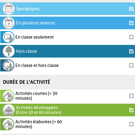
Sporadiques
En plusieurs séances
En classe seulement
Hors classe
En classe et hors classe
DURÉE DE L'ACTIVITÉ
Activités courtes (< 30
minutes)
Activités développées
(Entre 30 et 60 minutes)
Activités élaborées (> 60
minutes)