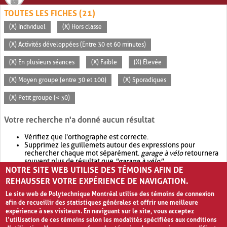
TOUTES LES FICHES (21)
(X) Individuel
(X) Hors classe
(X) Activités développées (Entre 30 et 60 minutes)
(X) En plusieurs séances
(X) Faible
(X) Élevée
(X) Moyen groupe (entre 30 et 100)
(X) Sporadiques
(X) Petit groupe (< 30)
Votre recherche n'a donné aucun résultat
Vérifiez que l'orthographe est correcte.
Supprimez les guillemets autour des expressions pour
rechercher chaque mot séparément.
garage à vélo
retournera
souvent plus de résultat que
"garage à vélo"
.
NOTRE SITE WEB UTILISE DES TÉMOINS AFIN DE
Envisagez d'élargir votre recherche avec
OR
.
garage OR vélo
retournera souvent plus de résultat que
garage à vélo
.
REHAUSSER VOTRE EXPÉRIENCE DE NAVIGATION.
Le site web de Polytechnique Montréal utilise des témoins de connexion
afin de recueillir des statistiques générales et offrir une meilleure
expérience à ses visiteurs. En naviguant sur le site, vous acceptez
l’utilisation de ces témoins selon les modalités spécifiées aux conditions