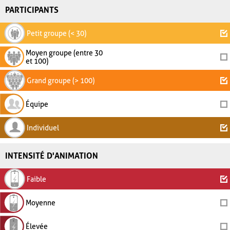
PARTICIPANTS
Petit groupe (< 30)
Moyen groupe (entre 30
et 100)
Grand groupe (> 100)
Équipe
Individuel
INTENSITÉ D'ANIMATION
Faible
Moyenne
Élevée