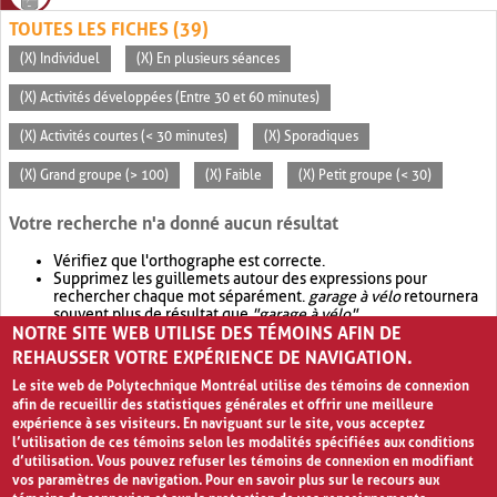
TOUTES LES FICHES (39)
(X) Individuel
(X) En plusieurs séances
(X) Activités développées (Entre 30 et 60 minutes)
(X) Activités courtes (< 30 minutes)
(X) Sporadiques
(X) Grand groupe (> 100)
(X) Faible
(X) Petit groupe (< 30)
Votre recherche n'a donné aucun résultat
Vérifiez que l'orthographe est correcte.
Supprimez les guillemets autour des expressions pour
rechercher chaque mot séparément.
garage à vélo
retournera
souvent plus de résultat que
"garage à vélo"
.
NOTRE SITE WEB UTILISE DES TÉMOINS AFIN DE
Envisagez d'élargir votre recherche avec
OR
.
garage OR vélo
retournera souvent plus de résultat que
garage à vélo
.
REHAUSSER VOTRE EXPÉRIENCE DE NAVIGATION.
Le site web de Polytechnique Montréal utilise des témoins de connexion
afin de recueillir des statistiques générales et offrir une meilleure
expérience à ses visiteurs. En naviguant sur le site, vous acceptez
l’utilisation de ces témoins selon les modalités spécifiées aux conditions
d’utilisation. Vous pouvez refuser les témoins de connexion en modifiant
vos paramètres de navigation. Pour en savoir plus sur le recours aux