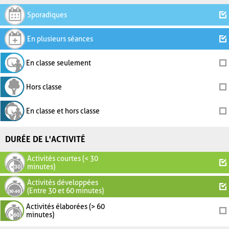
Sporadiques
En plusieurs séances
En classe seulement
Hors classe
En classe et hors classe
DURÉE DE L'ACTIVITÉ
Activités courtes (< 30
minutes)
Activités développées
(Entre 30 et 60 minutes)
Activités élaborées (> 60
minutes)