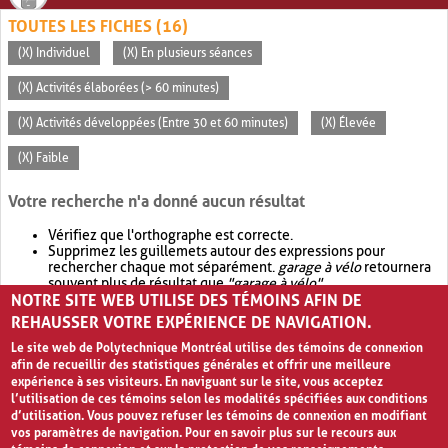
TOUTES LES FICHES (16)
(X) Individuel
(X) En plusieurs séances
(X) Activités élaborées (> 60 minutes)
(X) Activités développées (Entre 30 et 60 minutes)
(X) Élevée
(X) Faible
Votre recherche n'a donné aucun résultat
Vérifiez que l'orthographe est correcte.
Supprimez les guillemets autour des expressions pour
rechercher chaque mot séparément.
garage à vélo
retournera
souvent plus de résultat que
"garage à vélo"
.
NOTRE SITE WEB UTILISE DES TÉMOINS AFIN DE
Envisagez d'élargir votre recherche avec
OR
.
garage OR vélo
retournera souvent plus de résultat que
garage à vélo
.
REHAUSSER VOTRE EXPÉRIENCE DE NAVIGATION.
Le site web de Polytechnique Montréal utilise des témoins de connexion
afin de recueillir des statistiques générales et offrir une meilleure
expérience à ses visiteurs. En naviguant sur le site, vous acceptez
l’utilisation de ces témoins selon les modalités spécifiées aux conditions
d’utilisation. Vous pouvez refuser les témoins de connexion en modifiant
vos paramètres de navigation. Pour en savoir plus sur le recours aux