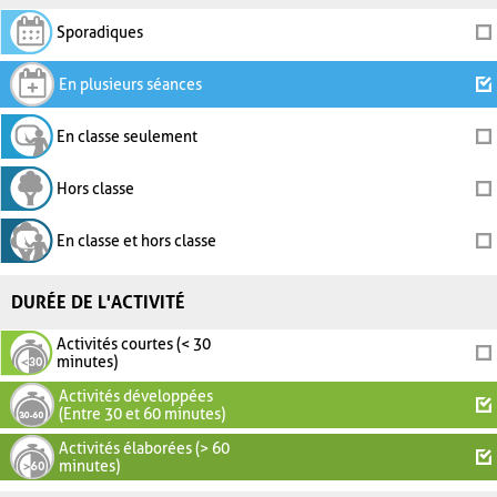
Sporadiques
En plusieurs séances
En classe seulement
Hors classe
En classe et hors classe
DURÉE DE L'ACTIVITÉ
Activités courtes (< 30
minutes)
Activités développées
(Entre 30 et 60 minutes)
Activités élaborées (> 60
minutes)