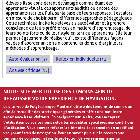
élèves s’ils se considèrent davantage comme étant des
apprenants visuels, des apprenants auditifs ou encore des
apprenants tactiles. Puis, sur la base de leurs réponses, il est alors
en mesure de choisir parmi différentes approches pédagogiques.
Cette technique incite les élèves à s’autoévaluer et à prendre
conscience de leurs préférences en matière d’apprentissage, de
leurs points forts ou de leur style en tant qu’apprenants. Elle leur
permet également de réaliser qu’il existe différentes façons
valides d’aborder un certain contenu, et donc d’élargir leurs
méthodes d’apprentissage.
Auto-évaluation (3)
Réflexion individuelle (31)
Analyse critique (12)
PAGES
NOTRE SITE WEB UTILISE DES TÉMOINS AFIN DE
«
‹
1
2
3
4
REHAUSSER VOTRE EXPÉRIENCE DE NAVIGATION.
Le site web de Polytechnique Montréal utilise des témoins de connexion
afin de recueillir des statistiques générales et offrir une meilleure
expérience à ses visiteurs. En naviguant sur le site, vous acceptez
l’utilisation de ces témoins selon les modalités spécifiées aux conditions
d’utilisation. Vous pouvez refuser les témoins de connexion en modifiant
vos paramètres de navigation. Pour en savoir plus sur le recours aux
témoins de connexion et sur la protection de vos renseignements