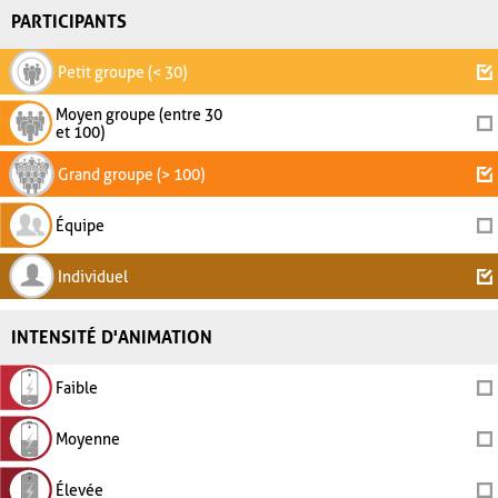
PARTICIPANTS
Petit groupe (< 30)
Moyen groupe (entre 30
et 100)
Grand groupe (> 100)
Équipe
Individuel
INTENSITÉ D'ANIMATION
Faible
Moyenne
Élevée