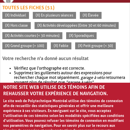
TOUTES LES FICHES (51)
(X) Individuel
(X) En plusieurs séances
(X) Élevée
(X) Hors classe
(X) Activités développées (Entre 30 et 60 minutes)
(X) Activités courtes (< 30 minutes)
(X) Sporadiques
(X) Grand groupe (> 100)
(X) Faible
(X) Petit groupe (< 30)
Votre recherche n'a donné aucun résultat
Vérifiez que l'orthographe est correcte.
Supprimez les guillemets autour des expressions pour
rechercher chaque mot séparément.
garage à vélo
retournera
souvent plus de résultat que
"garage à vélo"
.
NOTRE SITE WEB UTILISE DES TÉMOINS AFIN DE
Envisagez d'élargir votre recherche avec
OR
.
garage OR vélo
retournera souvent plus de résultat que
garage à vélo
.
REHAUSSER VOTRE EXPÉRIENCE DE NAVIGATION.
Le site web de Polytechnique Montréal utilise des témoins de connexion
afin de recueillir des statistiques générales et offrir une meilleure
expérience à ses visiteurs. En naviguant sur le site, vous acceptez
l’utilisation de ces témoins selon les modalités spécifiées aux conditions
d’utilisation. Vous pouvez refuser les témoins de connexion en modifiant
vos paramètres de navigation. Pour en savoir plus sur le recours aux