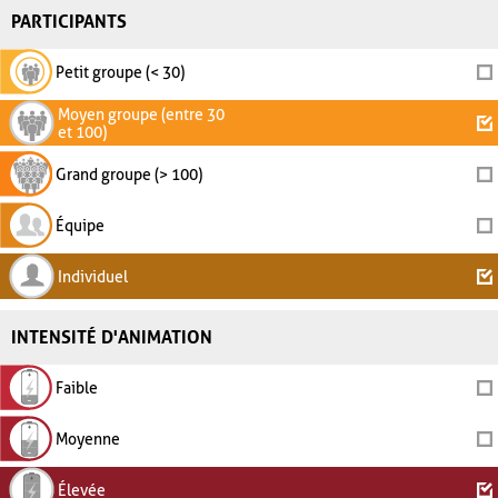
PARTICIPANTS
Petit groupe (< 30)
Moyen groupe (entre 30
et 100)
Grand groupe (> 100)
Équipe
Individuel
INTENSITÉ D'ANIMATION
Faible
Moyenne
Élevée