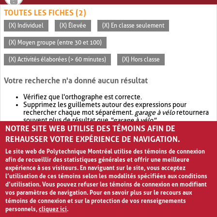
TOUTES LES FICHES (2)
(X) Individuel
(X) Élevée
(X) En classe seulement
(X) Moyen groupe (entre 30 et 100)
(X) Activités élaborées (> 60 minutes)
(X) Hors classe
Votre recherche n'a donné aucun résultat
Vérifiez que l'orthographe est correcte.
Supprimez les guillemets autour des expressions pour
rechercher chaque mot séparément.
garage à vélo
retournera
souvent plus de résultat que
"garage à vélo"
.
NOTRE SITE WEB UTILISE DES TÉMOINS AFIN DE
Envisagez d'élargir votre recherche avec
OR
.
garage OR vélo
retournera souvent plus de résultat que
garage à vélo
.
REHAUSSER VOTRE EXPÉRIENCE DE NAVIGATION.
Le site web de Polytechnique Montréal utilise des témoins de connexion
afin de recueillir des statistiques générales et offrir une meilleure
expérience à ses visiteurs. En naviguant sur le site, vous acceptez
l’utilisation de ces témoins selon les modalités spécifiées aux conditions
d’utilisation. Vous pouvez refuser les témoins de connexion en modifiant
vos paramètres de navigation. Pour en savoir plus sur le recours aux
témoins de connexion et sur la protection de vos renseignements
personnels,
cliquez ici
.
Avis de confidentialité et conditions d’utilisation