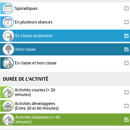
Sporadiques
En plusieurs séances
En classe seulement
Hors classe
En classe et hors classe
DURÉE DE L'ACTIVITÉ
Activités courtes (< 30
minutes)
Activités développées
(Entre 30 et 60 minutes)
Activités élaborées (> 60
minutes)