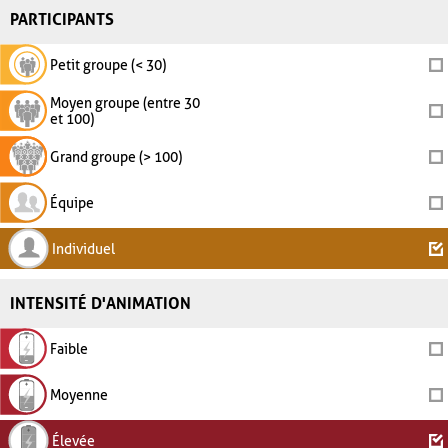
PARTICIPANTS
Petit groupe (< 30)
Moyen groupe (entre 30
et 100)
Grand groupe (> 100)
Équipe
Individuel
INTENSITÉ D'ANIMATION
Faible
Moyenne
Élevée