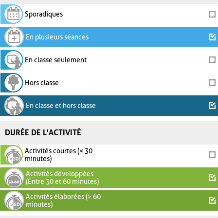
Sporadiques
En plusieurs séances
En classe seulement
Hors classe
En classe et hors classe
DURÉE DE L'ACTIVITÉ
Activités courtes (< 30
minutes)
Activités développées
(Entre 30 et 60 minutes)
Activités élaborées (> 60
minutes)