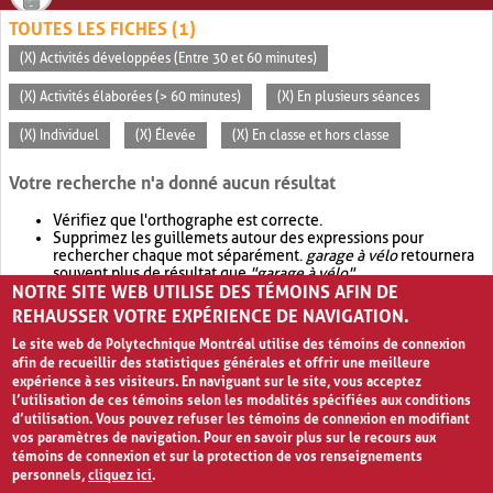
TOUTES LES FICHES (1)
(X) Activités développées (Entre 30 et 60 minutes)
(X) Activités élaborées (> 60 minutes)
(X) En plusieurs séances
(X) Individuel
(X) Élevée
(X) En classe et hors classe
Votre recherche n'a donné aucun résultat
Vérifiez que l'orthographe est correcte.
Supprimez les guillemets autour des expressions pour
rechercher chaque mot séparément.
garage à vélo
retournera
souvent plus de résultat que
"garage à vélo"
.
NOTRE SITE WEB UTILISE DES TÉMOINS AFIN DE
Envisagez d'élargir votre recherche avec
OR
.
garage OR vélo
retournera souvent plus de résultat que
garage à vélo
.
REHAUSSER VOTRE EXPÉRIENCE DE NAVIGATION.
Le site web de Polytechnique Montréal utilise des témoins de connexion
afin de recueillir des statistiques générales et offrir une meilleure
expérience à ses visiteurs. En naviguant sur le site, vous acceptez
l’utilisation de ces témoins selon les modalités spécifiées aux conditions
d’utilisation. Vous pouvez refuser les témoins de connexion en modifiant
vos paramètres de navigation. Pour en savoir plus sur le recours aux
témoins de connexion et sur la protection de vos renseignements
personnels,
cliquez ici
.
Avis de confidentialité et conditions d’utilisation