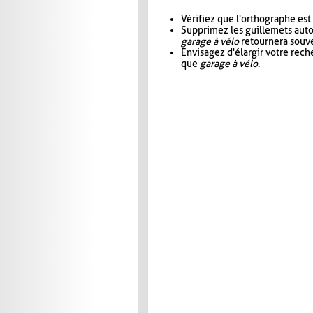
Vérifiez que l'orthographe est
Supprimez les guillemets aut
garage à vélo
retournera souve
Envisagez d'élargir votre rec
que
garage à vélo
.