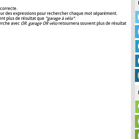
 correcte.
our des expressions pour rechercher chaque mot séparément.
nt plus de résultat que
"garage à vélo"
.
herche avec
OR
.
garage OR vélo
retournera souvent plus de résultat