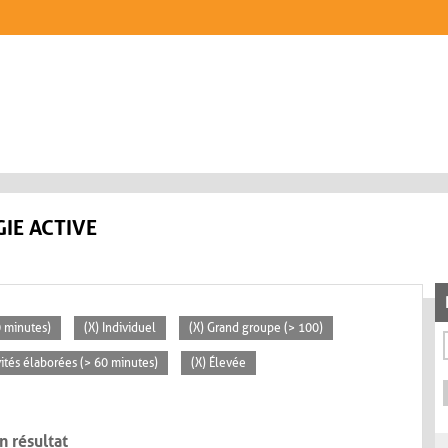
IE ACTIVE
0 minutes)
(X) Individuel
(X) Grand groupe (> 100)
vités élaborées (> 60 minutes)
(X) Élevée
n résultat