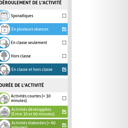
DÉROULEMENT DE L'ACTIVITÉ
Sporadiques
En plusieurs séances
En classe seulement
Hors classe
En classe et hors classe
DURÉE DE L'ACTIVITÉ
Activités courtes (< 30
minutes)
Activités développées
(Entre 30 et 60 minutes)
Activités élaborées (> 60
minutes)