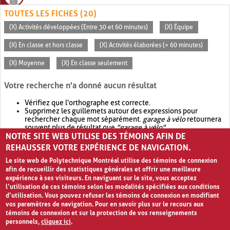
TOUTES LES FICHES (20)
(X) Activités développées (Entre 30 et 60 minutes)
(X) Équipe
(X) En classe et hors classe
(X) Activités élaborées (> 60 minutes)
(X) Moyenne
(X) En classe seulement
Votre recherche n'a donné aucun résultat
Vérifiez que l'orthographe est correcte.
Supprimez les guillemets autour des expressions pour
rechercher chaque mot séparément.
garage à vélo
retournera
souvent plus de résultat que
"garage à vélo"
.
NOTRE SITE WEB UTILISE DES TÉMOINS AFIN DE
Envisagez d'élargir votre recherche avec
OR
.
garage OR vélo
retournera souvent plus de résultat que
garage à vélo
.
REHAUSSER VOTRE EXPÉRIENCE DE NAVIGATION.
Le site web de Polytechnique Montréal utilise des témoins de connexion
afin de recueillir des statistiques générales et offrir une meilleure
expérience à ses visiteurs. En naviguant sur le site, vous acceptez
l’utilisation de ces témoins selon les modalités spécifiées aux conditions
d’utilisation. Vous pouvez refuser les témoins de connexion en modifiant
vos paramètres de navigation. Pour en savoir plus sur le recours aux
témoins de connexion et sur la protection de vos renseignements
personnels,
cliquez ici
.
Avis de confidentialité et conditions d’utilisation