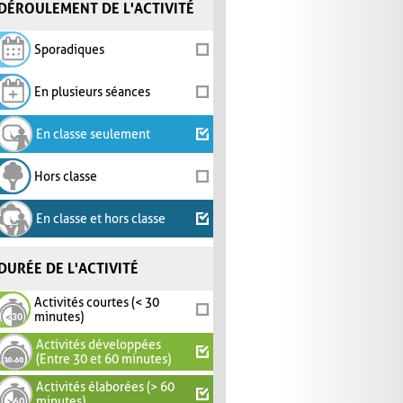
DÉROULEMENT DE L'ACTIVITÉ
Sporadiques
En plusieurs séances
En classe seulement
Hors classe
En classe et hors classe
DURÉE DE L'ACTIVITÉ
Activités courtes (< 30
minutes)
Activités développées
(Entre 30 et 60 minutes)
Activités élaborées (> 60
minutes)