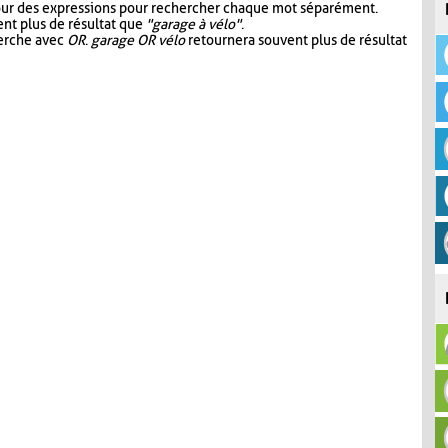
our des expressions pour rechercher chaque mot séparément.
nt plus de résultat que
"garage à vélo"
.
herche avec
OR
.
garage OR vélo
retournera souvent plus de résultat