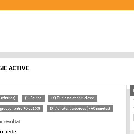
IE ACTIVE
0 minutes)
(X) Équipe
(X) En classe et hors classe
groupe (entre 30 et 100)
(X) Activités élaborées (> 60 minutes)
n résultat
 correcte.