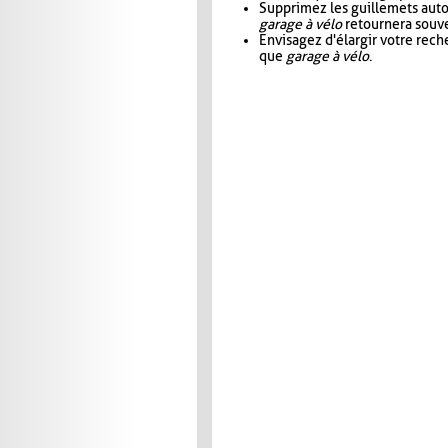
Supprimez les guillemets aut
garage à vélo
retournera souve
Envisagez d'élargir votre rec
que
garage à vélo
.