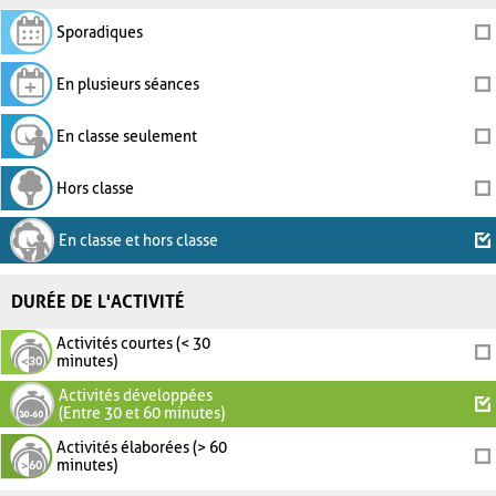
Sporadiques
En plusieurs séances
En classe seulement
Hors classe
En classe et hors classe
DURÉE DE L'ACTIVITÉ
Activités courtes (< 30
minutes)
Activités développées
(Entre 30 et 60 minutes)
Activités élaborées (> 60
minutes)