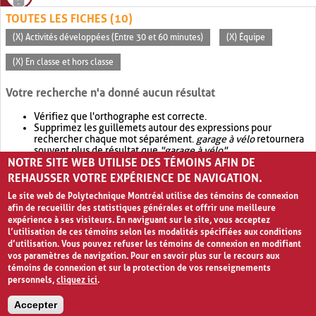
TOUTES LES FICHES (10)
(X) Activités développées (Entre 30 et 60 minutes)
(X) Équipe
(X) En classe et hors classe
Votre recherche n'a donné aucun résultat
Vérifiez que l'orthographe est correcte.
Supprimez les guillemets autour des expressions pour
rechercher chaque mot séparément.
garage à vélo
retournera
souvent plus de résultat que
"garage à vélo"
.
NOTRE SITE WEB UTILISE DES TÉMOINS AFIN DE
Envisagez d'élargir votre recherche avec
OR
.
garage OR vélo
retournera souvent plus de résultat que
garage à vélo
.
REHAUSSER VOTRE EXPÉRIENCE DE NAVIGATION.
Le site web de Polytechnique Montréal utilise des témoins de connexion
afin de recueillir des statistiques générales et offrir une meilleure
expérience à ses visiteurs. En naviguant sur le site, vous acceptez
l’utilisation de ces témoins selon les modalités spécifiées aux conditions
d’utilisation. Vous pouvez refuser les témoins de connexion en modifiant
vos paramètres de navigation. Pour en savoir plus sur le recours aux
témoins de connexion et sur la protection de vos renseignements
personnels,
cliquez ici
.
Avis de confidentialité et conditions d’utilisation
Accepter