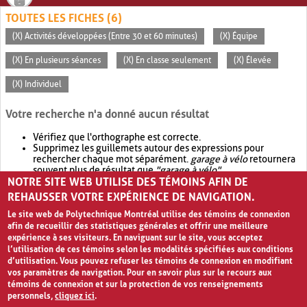
TOUTES LES FICHES (6)
(X) Activités développées (Entre 30 et 60 minutes)
(X) Équipe
(X) En plusieurs séances
(X) En classe seulement
(X) Élevée
(X) Individuel
Votre recherche n'a donné aucun résultat
Vérifiez que l'orthographe est correcte.
Supprimez les guillemets autour des expressions pour
rechercher chaque mot séparément.
garage à vélo
retournera
souvent plus de résultat que
"garage à vélo"
.
NOTRE SITE WEB UTILISE DES TÉMOINS AFIN DE
Envisagez d'élargir votre recherche avec
OR
.
garage OR vélo
retournera souvent plus de résultat que
garage à vélo
.
REHAUSSER VOTRE EXPÉRIENCE DE NAVIGATION.
Le site web de Polytechnique Montréal utilise des témoins de connexion
afin de recueillir des statistiques générales et offrir une meilleure
expérience à ses visiteurs. En naviguant sur le site, vous acceptez
l’utilisation de ces témoins selon les modalités spécifiées aux conditions
d’utilisation. Vous pouvez refuser les témoins de connexion en modifiant
vos paramètres de navigation. Pour en savoir plus sur le recours aux
témoins de connexion et sur la protection de vos renseignements
personnels,
cliquez ici
.
Avis de confidentialité et conditions d’utilisation