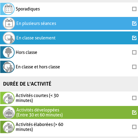
Sporadiques
En plusieurs séances
En classe seulement
Hors classe
En classe et hors classe
DURÉE DE L'ACTIVITÉ
Activités courtes (< 30
minutes)
Activités développées
(Entre 30 et 60 minutes)
Activités élaborées (> 60
minutes)