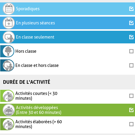
Sporadiques
En plusieurs séances
En classe seulement
Hors classe
En classe et hors classe
DURÉE DE L'ACTIVITÉ
Activités courtes (< 30
minutes)
Activités développées
(Entre 30 et 60 minutes)
Activités élaborées (> 60
minutes)