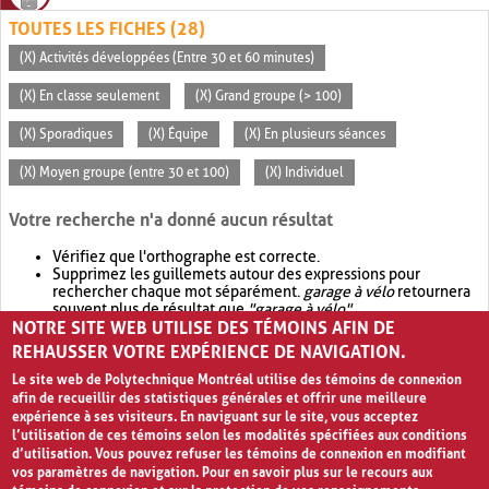
TOUTES LES FICHES (28)
(X) Activités développées (Entre 30 et 60 minutes)
(X) En classe seulement
(X) Grand groupe (> 100)
(X) Sporadiques
(X) Équipe
(X) En plusieurs séances
(X) Moyen groupe (entre 30 et 100)
(X) Individuel
Votre recherche n'a donné aucun résultat
Vérifiez que l'orthographe est correcte.
Supprimez les guillemets autour des expressions pour
rechercher chaque mot séparément.
garage à vélo
retournera
souvent plus de résultat que
"garage à vélo"
.
NOTRE SITE WEB UTILISE DES TÉMOINS AFIN DE
Envisagez d'élargir votre recherche avec
OR
.
garage OR vélo
retournera souvent plus de résultat que
garage à vélo
.
REHAUSSER VOTRE EXPÉRIENCE DE NAVIGATION.
Le site web de Polytechnique Montréal utilise des témoins de connexion
afin de recueillir des statistiques générales et offrir une meilleure
expérience à ses visiteurs. En naviguant sur le site, vous acceptez
l’utilisation de ces témoins selon les modalités spécifiées aux conditions
d’utilisation. Vous pouvez refuser les témoins de connexion en modifiant
vos paramètres de navigation. Pour en savoir plus sur le recours aux