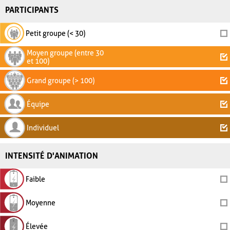
PARTICIPANTS
Petit groupe (< 30)
Moyen groupe (entre 30
et 100)
Grand groupe (> 100)
Équipe
Individuel
INTENSITÉ D'ANIMATION
Faible
Moyenne
Élevée