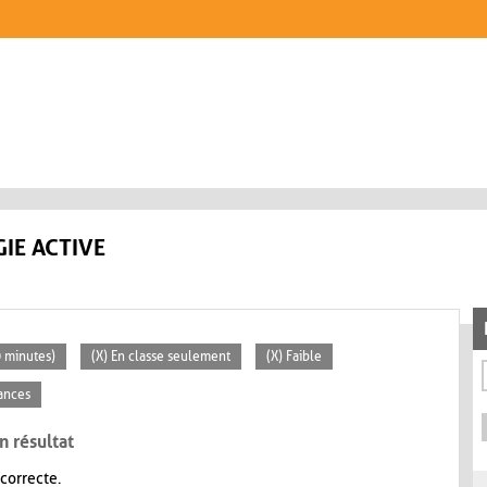
IE ACTIVE
0 minutes)
(X) En classe seulement
(X) Faible
éances
n résultat
 correcte.