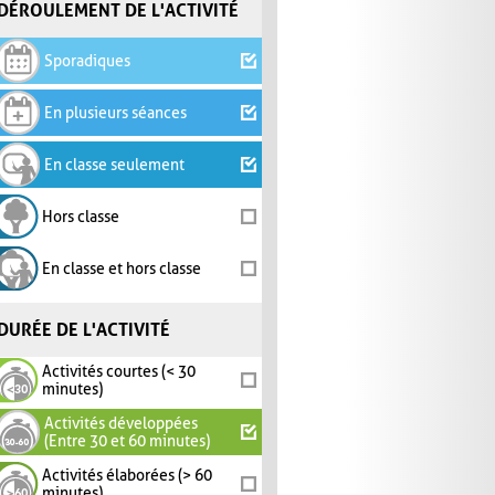
DÉROULEMENT DE L'ACTIVITÉ
Sporadiques
En plusieurs séances
En classe seulement
Hors classe
En classe et hors classe
DURÉE DE L'ACTIVITÉ
Activités courtes (< 30
minutes)
Activités développées
(Entre 30 et 60 minutes)
Activités élaborées (> 60
minutes)