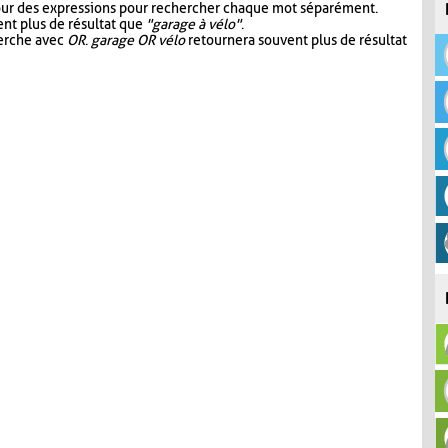
our des expressions pour rechercher chaque mot séparément.
nt plus de résultat que
"garage à vélo"
.
herche avec
OR
.
garage OR vélo
retournera souvent plus de résultat