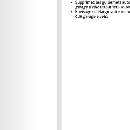
Supprimez les guillemets aut
garage à vélo
retournera souve
Envisagez d'élargir votre rec
que
garage à vélo
.