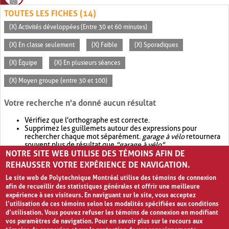
TOUTES LES FICHES (14)
(X) Activités développées (Entre 30 et 60 minutes)
(X) En classe seulement
(X) Faible
(X) Sporadiques
(X) Équipe
(X) En plusieurs séances
(X) Moyen groupe (entre 30 et 100)
Votre recherche n'a donné aucun résultat
Vérifiez que l'orthographe est correcte.
Supprimez les guillemets autour des expressions pour
rechercher chaque mot séparément.
garage à vélo
retournera
souvent plus de résultat que
"garage à vélo"
.
NOTRE SITE WEB UTILISE DES TÉMOINS AFIN DE
Envisagez d'élargir votre recherche avec
OR
.
garage OR vélo
retournera souvent plus de résultat que
garage à vélo
.
REHAUSSER VOTRE EXPÉRIENCE DE NAVIGATION.
Le site web de Polytechnique Montréal utilise des témoins de connexion
afin de recueillir des statistiques générales et offrir une meilleure
expérience à ses visiteurs. En naviguant sur le site, vous acceptez
l’utilisation de ces témoins selon les modalités spécifiées aux conditions
d’utilisation. Vous pouvez refuser les témoins de connexion en modifiant
vos paramètres de navigation. Pour en savoir plus sur le recours aux