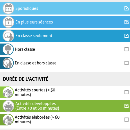
Sporadiques
En plusieurs séances
En classe seulement
Hors classe
En classe et hors classe
DURÉE DE L'ACTIVITÉ
Activités courtes (< 30
minutes)
Activités développées
(Entre 30 et 60 minutes)
Activités élaborées (> 60
minutes)