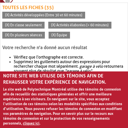
TOUTES LES FICHES (35)
(X) Activités développées (Entre 30 et 60 minutes)
(X) En classe seulement
(X) Activités élaborées (> 60 minutes)
(X) En plusieurs séances
(X) Équipe
Votre recherche n'a donné aucun résultat
Vérifiez que l'orthographe est correcte.
Supprimez les guillemets autour des expressions pour
rechercher chaque mot séparément.
garage à vélo
retournera
souvent plus de résultat que
"garage à vélo"
.
NOTRE SITE WEB UTILISE DES TÉMOINS AFIN DE
Envisagez d'élargir votre recherche avec
OR
.
garage OR vélo
retournera souvent plus de résultat que
garage à vélo
.
REHAUSSER VOTRE EXPÉRIENCE DE NAVIGATION.
Le site web de Polytechnique Montréal utilise des témoins de connexion
afin de recueillir des statistiques générales et offrir une meilleure
expérience à ses visiteurs. En naviguant sur le site, vous acceptez
l’utilisation de ces témoins selon les modalités spécifiées aux conditions
d’utilisation. Vous pouvez refuser les témoins de connexion en modifiant
vos paramètres de navigation. Pour en savoir plus sur le recours aux
témoins de connexion et sur la protection de vos renseignements
personnels,
cliquez ici
.
Avis de confidentialité et conditions d’utilisation