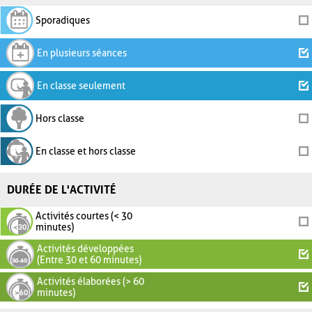
Sporadiques
En plusieurs séances
En classe seulement
Hors classe
En classe et hors classe
DURÉE DE L'ACTIVITÉ
Activités courtes (< 30
minutes)
Activités développées
(Entre 30 et 60 minutes)
Activités élaborées (> 60
minutes)