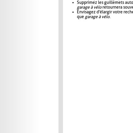
Supprimez les guillemets aut
garage à vélo
retournera souve
Envisagez d'élargir votre rec
que
garage à vélo
.