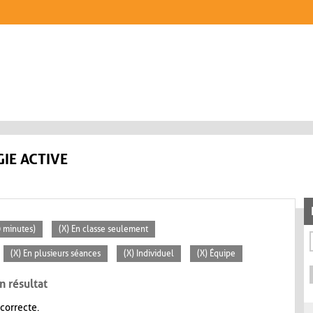
IE ACTIVE
0 minutes)
(X) En classe seulement
(X) En plusieurs séances
(X) Individuel
(X) Équipe
n résultat
 correcte.