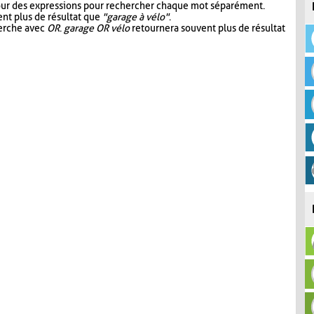
our des expressions pour rechercher chaque mot séparément.
nt plus de résultat que
"garage à vélo"
.
herche avec
OR
.
garage OR vélo
retournera souvent plus de résultat