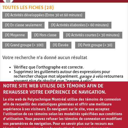
TOUTES LES FICHES (28)
(X) Activités développées (Entre 30 et 60 minutes)
(X) En classe seulement
(X) Activités élaborées (> 60 minutes)
(X) Moyenne
(X) Hors classe
(X) Activités courtes (< 30 minutes)
(X) Grand groupe (> 100)
(X) Élevée
(X) Petit groupe (< 30)
Votre recherche n'a donné aucun résultat
Vérifiez que l'orthographe est correcte.
Supprimez les guillemets autour des expressions pour
rechercher chaque mot séparément.
garage à vélo
retournera
souvent plus de résultat que
"garage à vélo"
.
NOTRE SITE WEB UTILISE DES TÉMOINS AFIN DE
Envisagez d'élargir votre recherche avec
OR
.
garage OR vélo
retournera souvent plus de résultat que
garage à vélo
.
REHAUSSER VOTRE EXPÉRIENCE DE NAVIGATION.
Le site web de Polytechnique Montréal utilise des témoins de connexion
afin de recueillir des statistiques générales et offrir une meilleure
expérience à ses visiteurs. En naviguant sur le site, vous acceptez
l’utilisation de ces témoins selon les modalités spécifiées aux conditions
d’utilisation. Vous pouvez refuser les témoins de connexion en modifiant
vos paramètres de navigation. Pour en savoir plus sur le recours aux