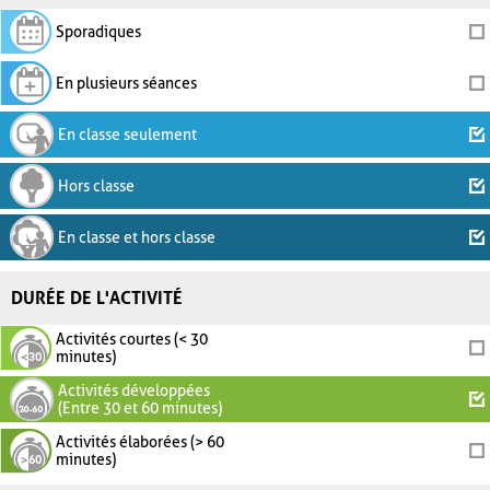
Sporadiques
En plusieurs séances
En classe seulement
Hors classe
En classe et hors classe
DURÉE DE L'ACTIVITÉ
Activités courtes (< 30
minutes)
Activités développées
(Entre 30 et 60 minutes)
Activités élaborées (> 60
minutes)