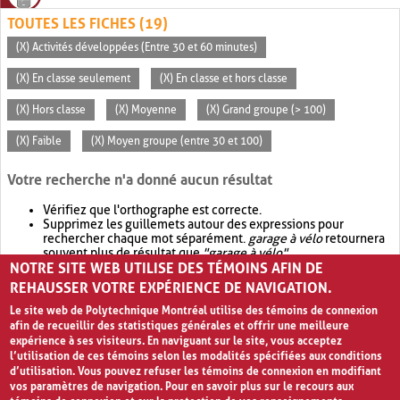
TOUTES LES FICHES (19)
(X) Activités développées (Entre 30 et 60 minutes)
(X) En classe seulement
(X) En classe et hors classe
(X) Hors classe
(X) Moyenne
(X) Grand groupe (> 100)
(X) Faible
(X) Moyen groupe (entre 30 et 100)
Votre recherche n'a donné aucun résultat
Vérifiez que l'orthographe est correcte.
Supprimez les guillemets autour des expressions pour
rechercher chaque mot séparément.
garage à vélo
retournera
souvent plus de résultat que
"garage à vélo"
.
NOTRE SITE WEB UTILISE DES TÉMOINS AFIN DE
Envisagez d'élargir votre recherche avec
OR
.
garage OR vélo
retournera souvent plus de résultat que
garage à vélo
.
REHAUSSER VOTRE EXPÉRIENCE DE NAVIGATION.
Le site web de Polytechnique Montréal utilise des témoins de connexion
afin de recueillir des statistiques générales et offrir une meilleure
expérience à ses visiteurs. En naviguant sur le site, vous acceptez
l’utilisation de ces témoins selon les modalités spécifiées aux conditions
d’utilisation. Vous pouvez refuser les témoins de connexion en modifiant
vos paramètres de navigation. Pour en savoir plus sur le recours aux