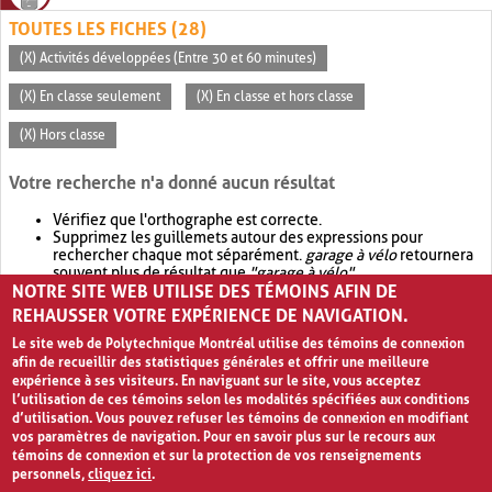
TOUTES LES FICHES (28)
(X) Activités développées (Entre 30 et 60 minutes)
(X) En classe seulement
(X) En classe et hors classe
(X) Hors classe
Votre recherche n'a donné aucun résultat
Vérifiez que l'orthographe est correcte.
Supprimez les guillemets autour des expressions pour
rechercher chaque mot séparément.
garage à vélo
retournera
souvent plus de résultat que
"garage à vélo"
.
NOTRE SITE WEB UTILISE DES TÉMOINS AFIN DE
Envisagez d'élargir votre recherche avec
OR
.
garage OR vélo
retournera souvent plus de résultat que
garage à vélo
.
REHAUSSER VOTRE EXPÉRIENCE DE NAVIGATION.
Le site web de Polytechnique Montréal utilise des témoins de connexion
afin de recueillir des statistiques générales et offrir une meilleure
expérience à ses visiteurs. En naviguant sur le site, vous acceptez
l’utilisation de ces témoins selon les modalités spécifiées aux conditions
d’utilisation. Vous pouvez refuser les témoins de connexion en modifiant
vos paramètres de navigation. Pour en savoir plus sur le recours aux
témoins de connexion et sur la protection de vos renseignements
personnels,
cliquez ici
.
Avis de confidentialité et conditions d’utilisation