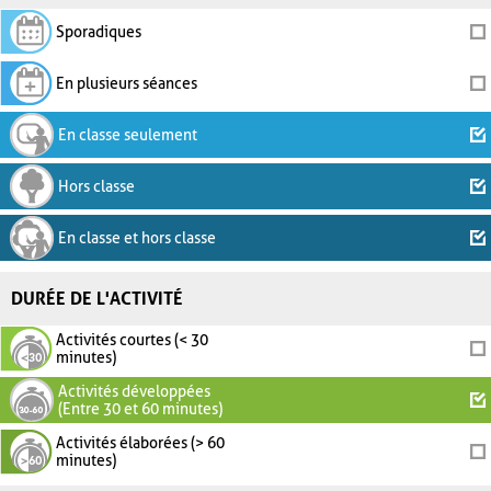
Sporadiques
En plusieurs séances
En classe seulement
Hors classe
En classe et hors classe
DURÉE DE L'ACTIVITÉ
Activités courtes (< 30
minutes)
Activités développées
(Entre 30 et 60 minutes)
Activités élaborées (> 60
minutes)