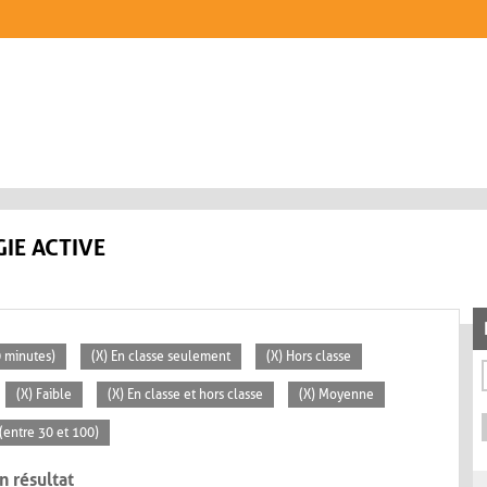
IE ACTIVE
0 minutes)
(X) En classe seulement
(X) Hors classe
(X) Faible
(X) En classe et hors classe
(X) Moyenne
(entre 30 et 100)
n résultat