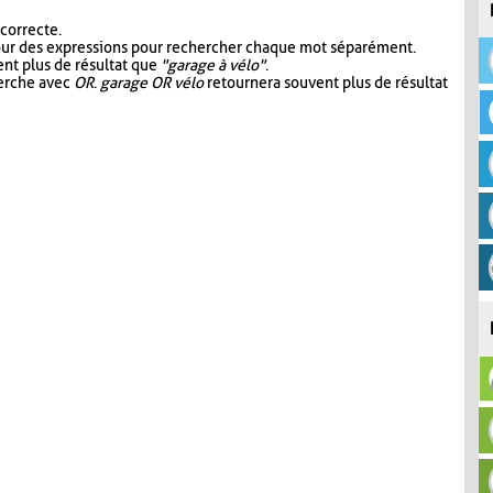
 correcte.
our des expressions pour rechercher chaque mot séparément.
nt plus de résultat que
"garage à vélo"
.
herche avec
OR
.
garage OR vélo
retournera souvent plus de résultat