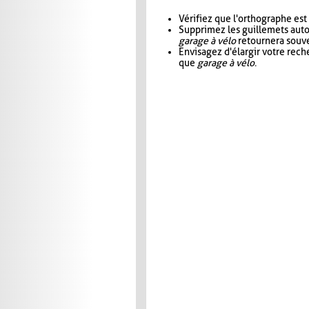
Vérifiez que l'orthographe est
Supprimez les guillemets aut
garage à vélo
retournera souve
Envisagez d'élargir votre rec
que
garage à vélo
.