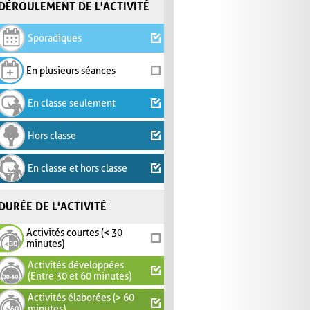
DÉROULEMENT DE L'ACTIVITÉ
Sporadiques
En plusieurs séances
En classe seulement
Hors classe
En classe et hors classe
DURÉE DE L'ACTIVITÉ
Activités courtes (< 30
minutes)
Activités développées
(Entre 30 et 60 minutes)
Activités élaborées (> 60
minutes)