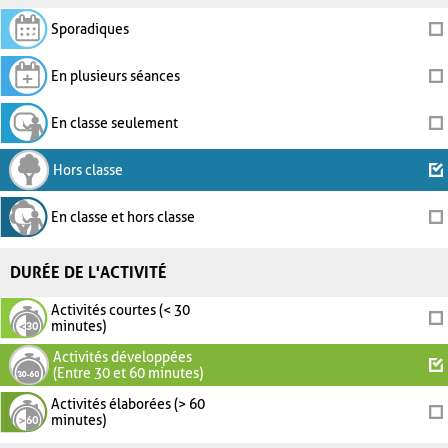
Sporadiques
En plusieurs séances
En classe seulement
Hors classe
En classe et hors classe
DURÉE DE L'ACTIVITÉ
Activités courtes (< 30
minutes)
Activités développées
(Entre 30 et 60 minutes)
Activités élaborées (> 60
minutes)