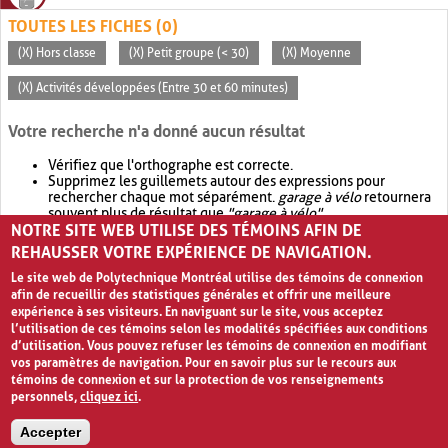
TOUTES LES FICHES (0)
(X) Hors classe
(X) Petit groupe (< 30)
(X) Moyenne
(X) Activités développées (Entre 30 et 60 minutes)
Votre recherche n'a donné aucun résultat
Vérifiez que l'orthographe est correcte.
Supprimez les guillemets autour des expressions pour
rechercher chaque mot séparément.
garage à vélo
retournera
souvent plus de résultat que
"garage à vélo"
.
NOTRE SITE WEB UTILISE DES TÉMOINS AFIN DE
Envisagez d'élargir votre recherche avec
OR
.
garage OR vélo
retournera souvent plus de résultat que
garage à vélo
.
REHAUSSER VOTRE EXPÉRIENCE DE NAVIGATION.
Le site web de Polytechnique Montréal utilise des témoins de connexion
afin de recueillir des statistiques générales et offrir une meilleure
expérience à ses visiteurs. En naviguant sur le site, vous acceptez
l’utilisation de ces témoins selon les modalités spécifiées aux conditions
d’utilisation. Vous pouvez refuser les témoins de connexion en modifiant
vos paramètres de navigation. Pour en savoir plus sur le recours aux
témoins de connexion et sur la protection de vos renseignements
personnels,
cliquez ici
.
Avis de confidentialité et conditions d’utilisation
Accepter