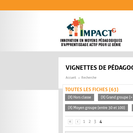
Aller au contenu principal
VIGNETTES DE PÉDAGOG
Accueil
Recherche
TOUTES LES FICHES (63)
(X) Hors classe
(X) Grand groupe (>
(X) Moyen groupe (entre 30 et 100)
PAGES
«
‹
1
2
3
4