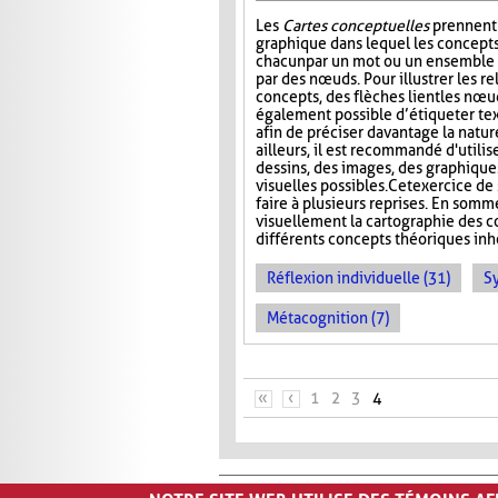
Les
Cartes conceptuelles
prennent 
graphique dans lequel les concepts
chacun par un mot ou un ensemble 
par des nœuds. Pour illustrer les re
concepts, des flèches lient les nœud
également possible d’étiqueter te
afin de préciser davantage la nature
ailleurs, il est recommandé d'utilis
dessins, des images, des graphiques
visuelles possibles. Cet exercice de 
faire à plusieurs reprises. En somm
visuellement la cartographie des co
différents concepts théoriques inhé
Réflexion individuelle (31)
S
Métacognition (7)
PAGES
«
‹
1
2
3
4