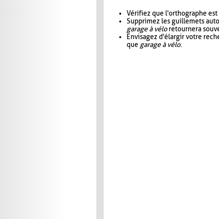
Vérifiez que l'orthographe est
Supprimez les guillemets aut
garage à vélo
retournera souve
Envisagez d'élargir votre rec
que
garage à vélo
.