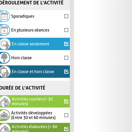
DÉROULEMENT DE L'ACTIVITÉ
Sporadiques
En plusieurs séances
En classe seulement
Hors classe
En classe et hors classe
DURÉE DE L'ACTIVITÉ
Activités courtes (< 30
minutes)
Activités développées
(Entre 30 et 60 minutes)
Activités élaborées (> 60
minutes)