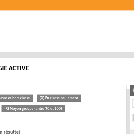
IE ACTIVE
lasse et hors classe
(X) En classe seulement
(X) Moyen groupe (entre 30 et 100)
n résultat