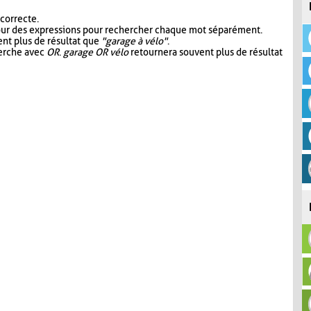
 correcte.
our des expressions pour rechercher chaque mot séparément.
nt plus de résultat que
"garage à vélo"
.
herche avec
OR
.
garage OR vélo
retournera souvent plus de résultat