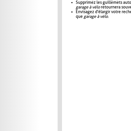
Supprimez les guillemets aut
garage à vélo
retournera souve
Envisagez d'élargir votre rec
que
garage à vélo
.