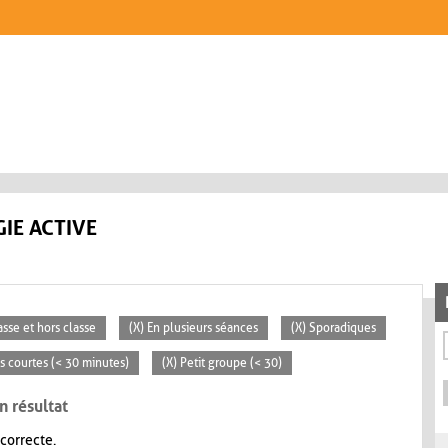
IE ACTIVE
asse et hors classe
(X) En plusieurs séances
(X) Sporadiques
és courtes (< 30 minutes)
(X) Petit groupe (< 30)
n résultat
 correcte.