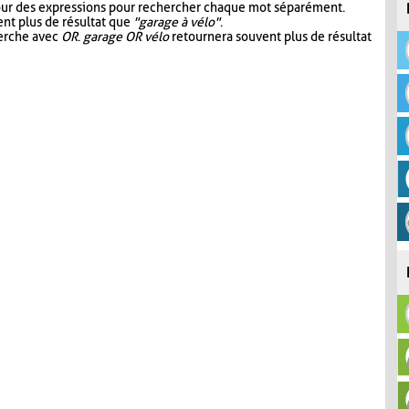
our des expressions pour rechercher chaque mot séparément.
nt plus de résultat que
"garage à vélo"
.
herche avec
OR
.
garage OR vélo
retournera souvent plus de résultat