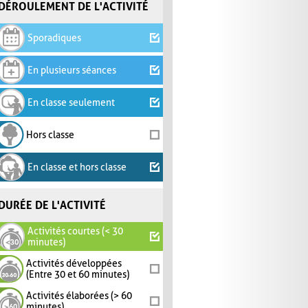
DÉROULEMENT DE L'ACTIVITÉ
Sporadiques
En plusieurs séances
En classe seulement
Hors classe
En classe et hors classe
DURÉE DE L'ACTIVITÉ
Activités courtes (< 30
minutes)
Activités développées
(Entre 30 et 60 minutes)
Activités élaborées (> 60
minutes)