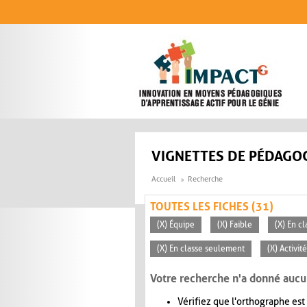
Aller au contenu principal
VIGNETTES DE PÉDAGOG
Accueil
Recherche
TOUTES LES FICHES (31)
(X) Équipe
(X) Faible
(X) En cl
(X) En classe seulement
(X) Activit
Votre recherche n'a donné aucu
Vérifiez que l'orthographe est