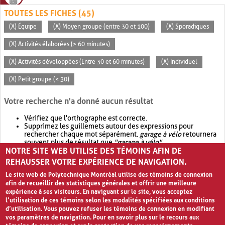
TOUTES LES FICHES (45)
(X) Équipe
(X) Moyen groupe (entre 30 et 100)
(X) Sporadiques
(X) Activités élaborées (> 60 minutes)
(X) Activités développées (Entre 30 et 60 minutes)
(X) Individuel
(X) Petit groupe (< 30)
Votre recherche n'a donné aucun résultat
Vérifiez que l'orthographe est correcte.
Supprimez les guillemets autour des expressions pour
rechercher chaque mot séparément.
garage à vélo
retournera
souvent plus de résultat que
"garage à vélo"
.
NOTRE SITE WEB UTILISE DES TÉMOINS AFIN DE
Envisagez d'élargir votre recherche avec
OR
.
garage OR vélo
retournera souvent plus de résultat que
garage à vélo
.
REHAUSSER VOTRE EXPÉRIENCE DE NAVIGATION.
Le site web de Polytechnique Montréal utilise des témoins de connexion
afin de recueillir des statistiques générales et offrir une meilleure
expérience à ses visiteurs. En naviguant sur le site, vous acceptez
l’utilisation de ces témoins selon les modalités spécifiées aux conditions
d’utilisation. Vous pouvez refuser les témoins de connexion en modifiant
vos paramètres de navigation. Pour en savoir plus sur le recours aux