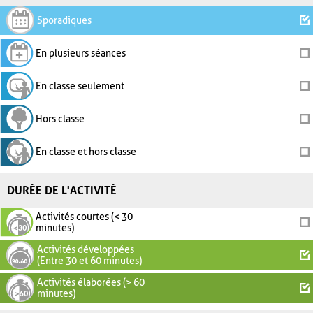
Sporadiques
En plusieurs séances
En classe seulement
Hors classe
En classe et hors classe
DURÉE DE L'ACTIVITÉ
Activités courtes (< 30
minutes)
Activités développées
(Entre 30 et 60 minutes)
Activités élaborées (> 60
minutes)