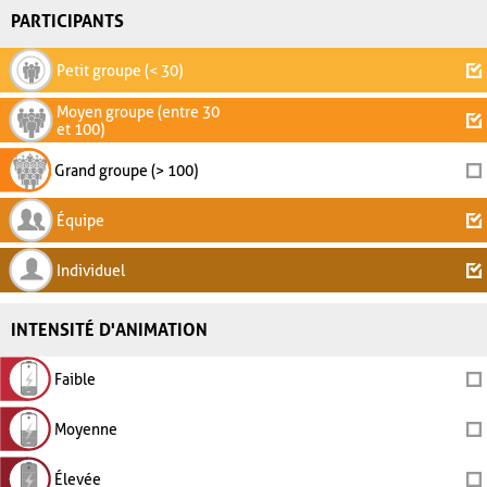
PARTICIPANTS
Petit groupe (< 30)
Moyen groupe (entre 30
et 100)
Grand groupe (> 100)
Équipe
Individuel
INTENSITÉ D'ANIMATION
Faible
Moyenne
Élevée