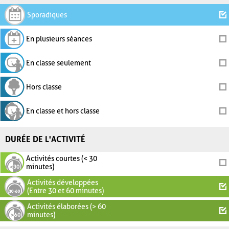
Sporadiques
En plusieurs séances
En classe seulement
Hors classe
En classe et hors classe
DURÉE DE L'ACTIVITÉ
Activités courtes (< 30
minutes)
Activités développées
(Entre 30 et 60 minutes)
Activités élaborées (> 60
minutes)