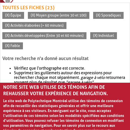
TOUTES LES FICHES (23)
(X) Équipe
(X) Moyen groupe (entre 30 et 100)
(X) Sporadiques
(X) Activités élaborées (> 60 minutes)
(X) Activités développées (Entre 30 et 60 minutes)
(X) Individuel
(X) Faible
Votre recherche n'a donné aucun résultat
Vérifiez que l'orthographe est correcte.
Supprimez les guillemets autour des expressions pour
rechercher chaque mot séparément.
garage à vélo
retournera
souvent plus de résultat que
"garage à vélo"
.
NOTRE SITE WEB UTILISE DES TÉMOINS AFIN DE
Envisagez d'élargir votre recherche avec
OR
.
garage OR vélo
retournera souvent plus de résultat que
garage à vélo
.
REHAUSSER VOTRE EXPÉRIENCE DE NAVIGATION.
Le site web de Polytechnique Montréal utilise des témoins de connexion
afin de recueillir des statistiques générales et offrir une meilleure
expérience à ses visiteurs. En naviguant sur le site, vous acceptez
l’utilisation de ces témoins selon les modalités spécifiées aux conditions
d’utilisation. Vous pouvez refuser les témoins de connexion en modifiant
vos paramètres de navigation. Pour en savoir plus sur le recours aux