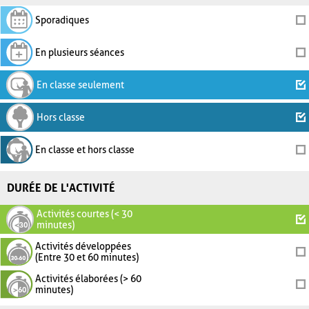
Sporadiques
En plusieurs séances
En classe seulement
Hors classe
En classe et hors classe
DURÉE DE L'ACTIVITÉ
Activités courtes (< 30
minutes)
Activités développées
(Entre 30 et 60 minutes)
Activités élaborées (> 60
minutes)