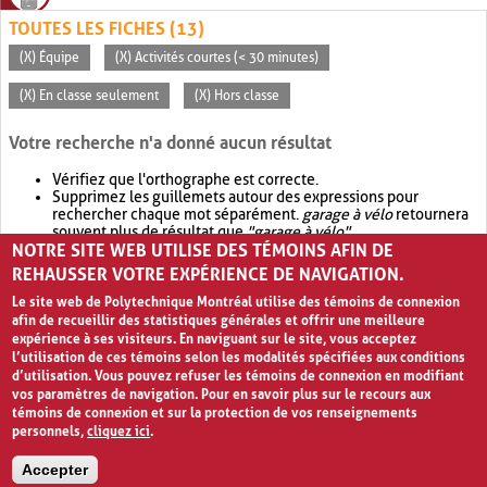
TOUTES LES FICHES (13)
(X) Équipe
(X) Activités courtes (< 30 minutes)
(X) En classe seulement
(X) Hors classe
Votre recherche n'a donné aucun résultat
Vérifiez que l'orthographe est correcte.
Supprimez les guillemets autour des expressions pour
rechercher chaque mot séparément.
garage à vélo
retournera
souvent plus de résultat que
"garage à vélo"
.
NOTRE SITE WEB UTILISE DES TÉMOINS AFIN DE
Envisagez d'élargir votre recherche avec
OR
.
garage OR vélo
retournera souvent plus de résultat que
garage à vélo
.
REHAUSSER VOTRE EXPÉRIENCE DE NAVIGATION.
Le site web de Polytechnique Montréal utilise des témoins de connexion
afin de recueillir des statistiques générales et offrir une meilleure
expérience à ses visiteurs. En naviguant sur le site, vous acceptez
l’utilisation de ces témoins selon les modalités spécifiées aux conditions
d’utilisation. Vous pouvez refuser les témoins de connexion en modifiant
vos paramètres de navigation. Pour en savoir plus sur le recours aux
témoins de connexion et sur la protection de vos renseignements
personnels,
cliquez ici
.
Avis de confidentialité et conditions d’utilisation
Accepter