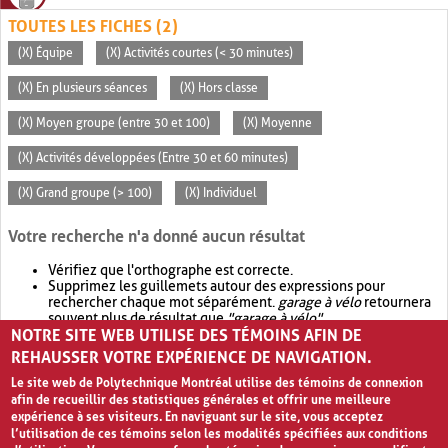
TOUTES LES FICHES (2)
(X) Équipe
(X) Activités courtes (< 30 minutes)
(X) En plusieurs séances
(X) Hors classe
(X) Moyen groupe (entre 30 et 100)
(X) Moyenne
(X) Activités développées (Entre 30 et 60 minutes)
(X) Grand groupe (> 100)
(X) Individuel
Votre recherche n'a donné aucun résultat
Vérifiez que l'orthographe est correcte.
Supprimez les guillemets autour des expressions pour
rechercher chaque mot séparément.
garage à vélo
retournera
souvent plus de résultat que
"garage à vélo"
.
NOTRE SITE WEB UTILISE DES TÉMOINS AFIN DE
Envisagez d'élargir votre recherche avec
OR
.
garage OR vélo
retournera souvent plus de résultat que
garage à vélo
.
REHAUSSER VOTRE EXPÉRIENCE DE NAVIGATION.
Le site web de Polytechnique Montréal utilise des témoins de connexion
afin de recueillir des statistiques générales et offrir une meilleure
expérience à ses visiteurs. En naviguant sur le site, vous acceptez
l’utilisation de ces témoins selon les modalités spécifiées aux conditions