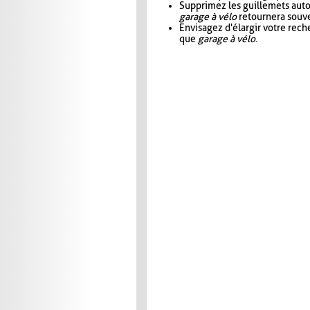
Supprimez les guillemets aut
garage à vélo
retournera souve
Envisagez d'élargir votre rec
que
garage à vélo
.