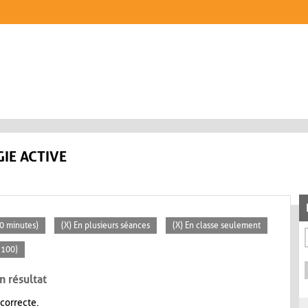
IE ACTIVE
30 minutes)
(X) En plusieurs séances
(X) En classe seulement
 100)
n résultat
 correcte.