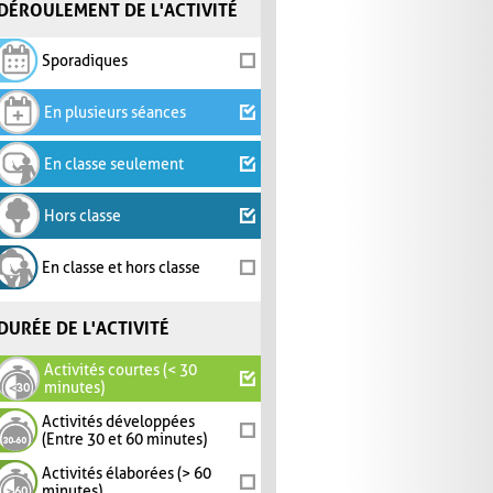
DÉROULEMENT DE L'ACTIVITÉ
Sporadiques
En plusieurs séances
En classe seulement
Hors classe
En classe et hors classe
DURÉE DE L'ACTIVITÉ
Activités courtes (< 30
minutes)
Activités développées
(Entre 30 et 60 minutes)
Activités élaborées (> 60
minutes)