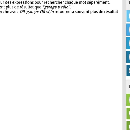
our des expressions pour rechercher chaque mot séparément.
nt plus de résultat que
"garage à vélo"
.
herche avec
OR
.
garage OR vélo
retournera souvent plus de résultat