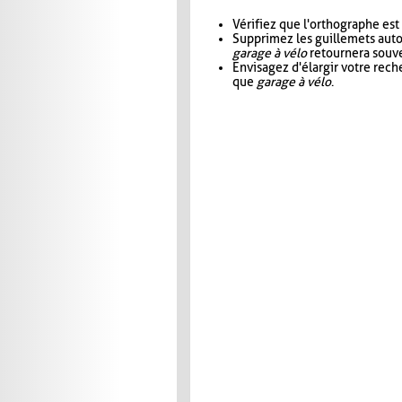
Vérifiez que l'orthographe est
Supprimez les guillemets aut
garage à vélo
retournera souve
Envisagez d'élargir votre rec
que
garage à vélo
.