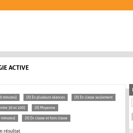
IE ACTIVE
30 minutes)
(X) En plusieurs séances
(X) En classe seulement
ntre 30 et 100)
(X) Moyenne
0 minutes)
(X) En classe et hors classe
n résultat