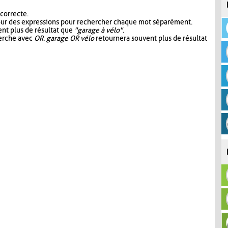
 correcte.
our des expressions pour rechercher chaque mot séparément.
nt plus de résultat que
"garage à vélo"
.
herche avec
OR
.
garage OR vélo
retournera souvent plus de résultat