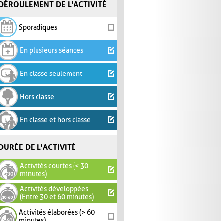
DÉROULEMENT DE L'ACTIVITÉ
Sporadiques
En plusieurs séances
En classe seulement
Hors classe
En classe et hors classe
DURÉE DE L'ACTIVITÉ
Activités courtes (< 30
minutes)
Activités développées
(Entre 30 et 60 minutes)
Activités élaborées (> 60
minutes)