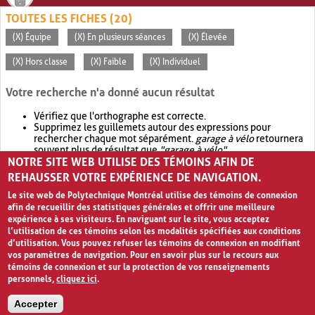
TOUTES LES FICHES (20)
(X) Équipe
(X) En plusieurs séances
(X) Élevée
(X) Hors classe
(X) Faible
(X) Individuel
Votre recherche n'a donné aucun résultat
Vérifiez que l'orthographe est correcte.
Supprimez les guillemets autour des expressions pour
rechercher chaque mot séparément.
garage à vélo
retournera
souvent plus de résultat que
"garage à vélo"
.
NOTRE SITE WEB UTILISE DES TÉMOINS AFIN DE
Envisagez d'élargir votre recherche avec
OR
.
garage OR vélo
retournera souvent plus de résultat que
garage à vélo
.
REHAUSSER VOTRE EXPÉRIENCE DE NAVIGATION.
Le site web de Polytechnique Montréal utilise des témoins de connexion
afin de recueillir des statistiques générales et offrir une meilleure
expérience à ses visiteurs. En naviguant sur le site, vous acceptez
l’utilisation de ces témoins selon les modalités spécifiées aux conditions
d’utilisation. Vous pouvez refuser les témoins de connexion en modifiant
vos paramètres de navigation. Pour en savoir plus sur le recours aux
témoins de connexion et sur la protection de vos renseignements
personnels,
cliquez ici
.
Avis de confidentialité et conditions d’utilisation
Accepter