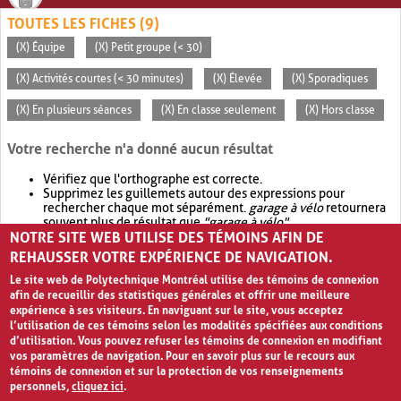
TOUTES LES FICHES (9)
(X) Équipe
(X) Petit groupe (< 30)
(X) Activités courtes (< 30 minutes)
(X) Élevée
(X) Sporadiques
(X) En plusieurs séances
(X) En classe seulement
(X) Hors classe
Votre recherche n'a donné aucun résultat
Vérifiez que l'orthographe est correcte.
Supprimez les guillemets autour des expressions pour
rechercher chaque mot séparément.
garage à vélo
retournera
souvent plus de résultat que
"garage à vélo"
.
NOTRE SITE WEB UTILISE DES TÉMOINS AFIN DE
Envisagez d'élargir votre recherche avec
OR
.
garage OR vélo
retournera souvent plus de résultat que
garage à vélo
.
REHAUSSER VOTRE EXPÉRIENCE DE NAVIGATION.
Le site web de Polytechnique Montréal utilise des témoins de connexion
afin de recueillir des statistiques générales et offrir une meilleure
expérience à ses visiteurs. En naviguant sur le site, vous acceptez
l’utilisation de ces témoins selon les modalités spécifiées aux conditions
d’utilisation. Vous pouvez refuser les témoins de connexion en modifiant
vos paramètres de navigation. Pour en savoir plus sur le recours aux
témoins de connexion et sur la protection de vos renseignements
personnels,
cliquez ici
.
Avis de confidentialité et conditions d’utilisation