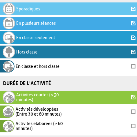
Sporadiques
En plusieurs séances
En classe seulement
Hors classe
En classe et hors classe
DURÉE DE L'ACTIVITÉ
Activités courtes (< 30
minutes)
Activités développées
(Entre 30 et 60 minutes)
Activités élaborées (> 60
minutes)