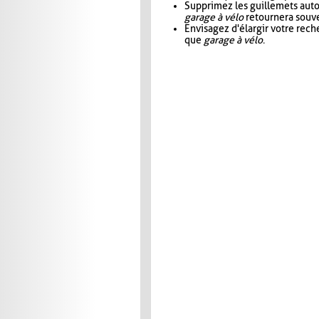
Supprimez les guillemets aut
garage à vélo
retournera souve
Envisagez d'élargir votre rec
que
garage à vélo
.