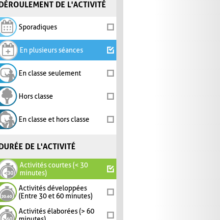
DÉROULEMENT DE L'ACTIVITÉ
Sporadiques
En plusieurs séances
En classe seulement
Hors classe
En classe et hors classe
DURÉE DE L'ACTIVITÉ
Activités courtes (< 30
minutes)
Activités développées
(Entre 30 et 60 minutes)
Activités élaborées (> 60
minutes)