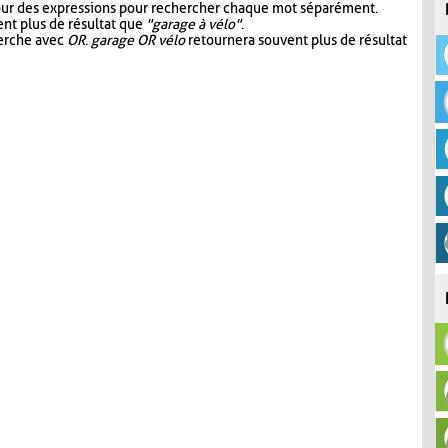
our des expressions pour rechercher chaque mot séparément.
nt plus de résultat que
"garage à vélo"
.
herche avec
OR
.
garage OR vélo
retournera souvent plus de résultat