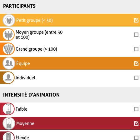
PARTICIPANTS
Petit groupe (< 30)
Moyen groupe (entre 30
et 100)
Grand groupe (> 100)
Équipe
Individuel
INTENSITÉ D'ANIMATION
Faible
Moyenne
Élevée