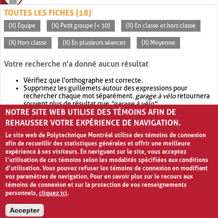
TOUTES LES FICHES (18)
(X) Équipe
(X) Petit groupe (< 30)
(X) En classe et hors classe
(X) Hors classe
(X) En plusieurs séances
(X) Moyenne
Votre recherche n'a donné aucun résultat
Vérifiez que l'orthographe est correcte.
Supprimez les guillemets autour des expressions pour
rechercher chaque mot séparément.
garage à vélo
retournera
souvent plus de résultat que
"garage à vélo"
.
NOTRE SITE WEB UTILISE DES TÉMOINS AFIN DE
Envisagez d'élargir votre recherche avec
OR
.
garage OR vélo
retournera souvent plus de résultat que
garage à vélo
.
REHAUSSER VOTRE EXPÉRIENCE DE NAVIGATION.
Le site web de Polytechnique Montréal utilise des témoins de connexion
afin de recueillir des statistiques générales et offrir une meilleure
expérience à ses visiteurs. En naviguant sur le site, vous acceptez
l’utilisation de ces témoins selon les modalités spécifiées aux conditions
d’utilisation. Vous pouvez refuser les témoins de connexion en modifiant
vos paramètres de navigation. Pour en savoir plus sur le recours aux
témoins de connexion et sur la protection de vos renseignements
personnels,
cliquez ici
.
Avis de confidentialité et conditions d’utilisation
Accepter