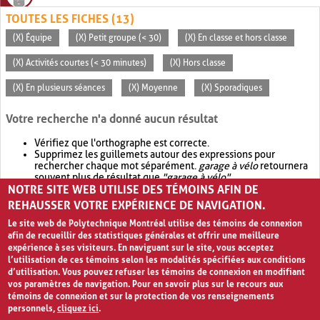
TOUTES LES FICHES (13)
(X) Équipe
(X) Petit groupe (< 30)
(X) En classe et hors classe
(X) Activités courtes (< 30 minutes)
(X) Hors classe
(X) En plusieurs séances
(X) Moyenne
(X) Sporadiques
Votre recherche n'a donné aucun résultat
Vérifiez que l'orthographe est correcte.
Supprimez les guillemets autour des expressions pour
rechercher chaque mot séparément.
garage à vélo
retournera
souvent plus de résultat que
"garage à vélo"
.
NOTRE SITE WEB UTILISE DES TÉMOINS AFIN DE
Envisagez d'élargir votre recherche avec
OR
.
garage OR vélo
retournera souvent plus de résultat que
garage à vélo
.
REHAUSSER VOTRE EXPÉRIENCE DE NAVIGATION.
Le site web de Polytechnique Montréal utilise des témoins de connexion
afin de recueillir des statistiques générales et offrir une meilleure
expérience à ses visiteurs. En naviguant sur le site, vous acceptez
l’utilisation de ces témoins selon les modalités spécifiées aux conditions
d’utilisation. Vous pouvez refuser les témoins de connexion en modifiant
vos paramètres de navigation. Pour en savoir plus sur le recours aux
témoins de connexion et sur la protection de vos renseignements
personnels,
cliquez ici
.
Avis de confidentialité et conditions d’utilisation