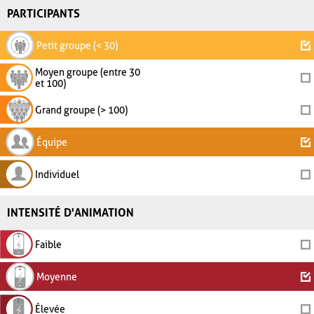
PARTICIPANTS
Petit groupe (< 30)
Moyen groupe (entre 30
et 100)
Grand groupe (> 100)
Équipe
Individuel
INTENSITÉ D'ANIMATION
Faible
Moyenne
Élevée