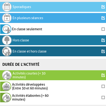
Sporadiques
En plusieurs séances
En classe seulement
Hors classe
En classe et hors classe
DURÉE DE L'ACTIVITÉ
Activités courtes (< 30
minutes)
Activités développées
(Entre 30 et 60 minutes)
Activités élaborées (> 60
minutes)