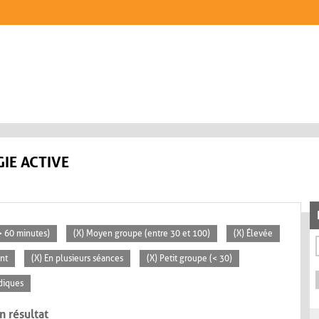
IE ACTIVE
(> 60 minutes)
(X) Moyen groupe (entre 30 et 100)
(X) Élevée
nt
(X) En plusieurs séances
(X) Petit groupe (< 30)
diques
n résultat