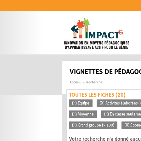
Aller au contenu principal
VIGNETTES DE PÉDAGOG
Accueil
Recherche
TOUTES LES FICHES (20)
(X) Équipe
(X) Activités élaborées 
(X) Moyenne
(X) En classe seuleme
(X) Grand groupe (> 100)
(X) Spora
Votre recherche n'a donné aucu