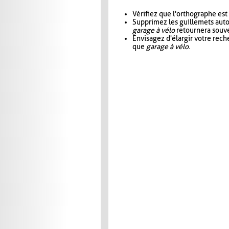
Vérifiez que l'orthographe est
Supprimez les guillemets aut
garage à vélo
retournera souve
Envisagez d'élargir votre rec
que
garage à vélo
.