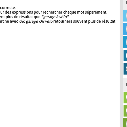
 correcte.
our des expressions pour rechercher chaque mot séparément.
nt plus de résultat que
"garage à vélo"
.
herche avec
OR
.
garage OR vélo
retournera souvent plus de résultat