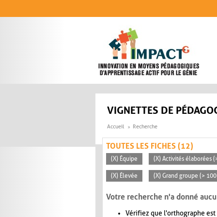
Aller au contenu principal
VIGNETTES DE PÉDAGOG
Accueil
Recherche
TOUTES LES FICHES (12)
(X) Équipe
(X) Activités élaborées 
(X) Élevée
(X) Grand groupe (> 100
Votre recherche n'a donné aucu
Vérifiez que l'orthographe est