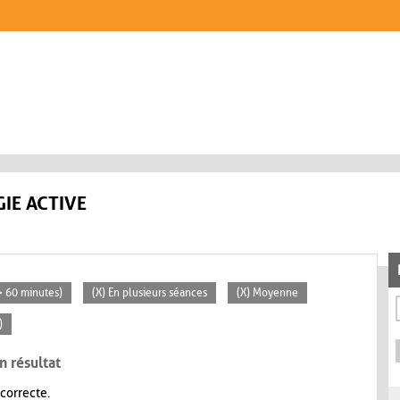
IE ACTIVE
(> 60 minutes)
(X) En plusieurs séances
(X) Moyenne
)
n résultat
 correcte.