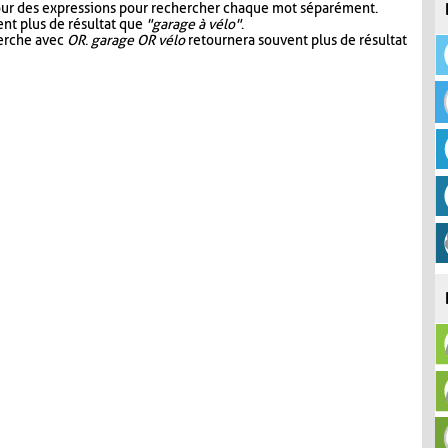
our des expressions pour rechercher chaque mot séparément.
nt plus de résultat que
"garage à vélo"
.
herche avec
OR
.
garage OR vélo
retournera souvent plus de résultat