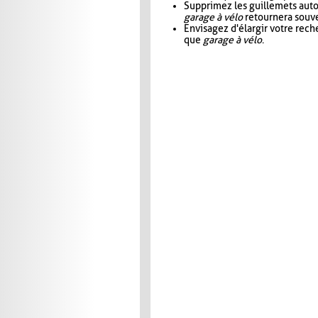
Supprimez les guillemets aut
garage à vélo
retournera souve
Envisagez d'élargir votre rec
que
garage à vélo
.