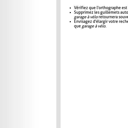
Vérifiez que l'orthographe est
Supprimez les guillemets aut
garage à vélo
retournera souve
Envisagez d'élargir votre rec
que
garage à vélo
.