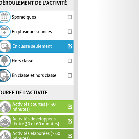
DÉROULEMENT DE L'ACTIVITÉ
Sporadiques
En plusieurs séances
En classe seulement
Hors classe
En classe et hors classe
DURÉE DE L'ACTIVITÉ
Activités courtes (< 30
minutes)
Activités développées
(Entre 30 et 60 minutes)
Activités élaborées (> 60
minutes)