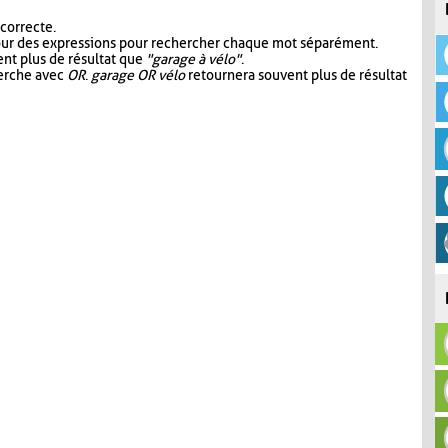
 correcte.
our des expressions pour rechercher chaque mot séparément.
nt plus de résultat que
"garage à vélo"
.
herche avec
OR
.
garage OR vélo
retournera souvent plus de résultat