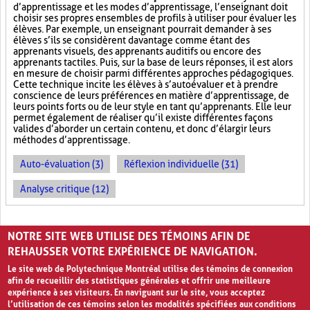
d’apprentissage et les modes d’apprentissage, l’enseignant doit
choisir ses propres ensembles de profils à utiliser pour évaluer les
élèves. Par exemple, un enseignant pourrait demander à ses
élèves s’ils se considèrent davantage comme étant des
apprenants visuels, des apprenants auditifs ou encore des
apprenants tactiles. Puis, sur la base de leurs réponses, il est alors
en mesure de choisir parmi différentes approches pédagogiques.
Cette technique incite les élèves à s’autoévaluer et à prendre
conscience de leurs préférences en matière d’apprentissage, de
leurs points forts ou de leur style en tant qu’apprenants. Elle leur
permet également de réaliser qu’il existe différentes façons
valides d’aborder un certain contenu, et donc d’élargir leurs
méthodes d’apprentissage.
Auto-évaluation (3)
Réflexion individuelle (31)
Analyse critique (12)
PAGES
NOTRE SITE WEB UTILISE DES TÉMOINS AFIN DE
«
‹
1
2
3
4
5
›
»
REHAUSSER VOTRE EXPÉRIENCE DE NAVIGATION.
Le site web de Polytechnique Montréal utilise des témoins de connexion
afin de recueillir des statistiques générales et offrir une meilleure
expérience à ses visiteurs. En naviguant sur le site, vous acceptez
l’utilisation de ces témoins selon les modalités spécifiées aux conditions