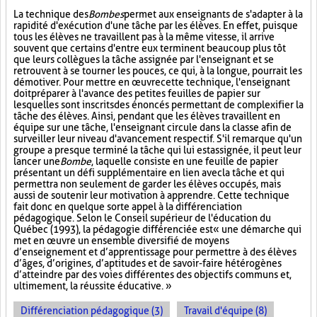
La technique des
Bombes
permet aux enseignants de s'adapter à la
rapidité d'exécution d'une tâche par les élèves. En effet, puisque
tous les élèves ne travaillent pas à la même vitesse, il arrive
souvent que certains d'entre eux terminent beaucoup plus tôt
que leurs collègues la tâche assignée par l'enseignant et se
retrouvent à se tourner les pouces, ce qui, à la longue, pourrait les
démotiver. Pour mettre en œuvre cette technique, l'enseignant
doit préparer à l'avance des petites feuilles de papier sur
lesquelles sont inscrits des énoncés permettant de complexifier la
tâche des élèves. Ainsi, pendant que les élèves travaillent en
équipe sur une tâche, l'enseignant circule dans la classe afin de
surveiller leur niveau d'avancement respectif. S'il remarque qu'un
groupe a presque terminé la tâche qui lui est assignée, il peut leur
lancer une
Bombe
, laquelle consiste en une feuille de papier
présentant un défi supplémentaire en lien avec la tâche et qui
permettra non seulement de garder les élèves occupés, mais
aussi de soutenir leur motivation à apprendre. Cette technique
fait donc en quelque sorte appel à la différenciation
pédagogique. Selon le Conseil supérieur de l'éducation du
Québec (1993), la pédagogie différenciée est « une démarche qui
met en œuvre un ensemble diversifié de moyens
d’enseignement et d’apprentissage pour permettre à des élèves
d’âges, d’origines, d’aptitudes et de savoir-faire hétérogènes
d’atteindre par des voies différentes des objectifs communs et,
ultimement, la réussite éducative. »
Différenciation pédagogique (3)
Travail d'équipe (8)