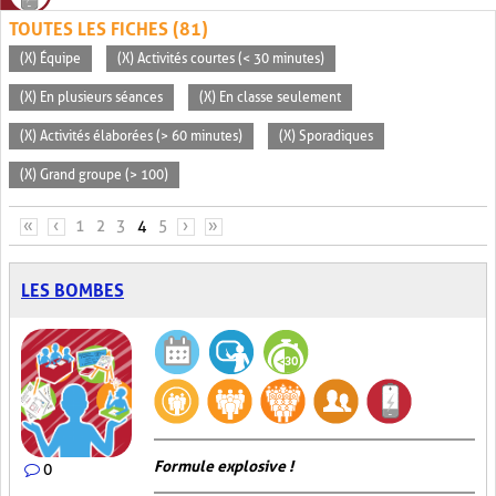
TOUTES LES FICHES (81)
(X) Équipe
(X) Activités courtes (< 30 minutes)
(X) En plusieurs séances
(X) En classe seulement
(X) Activités élaborées (> 60 minutes)
(X) Sporadiques
(X) Grand groupe (> 100)
PAGES
«
‹
1
2
3
4
5
›
»
LES BOMBES
Formule explosive !
0