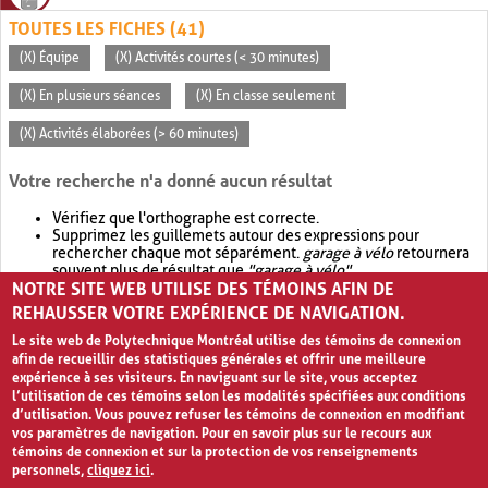
TOUTES LES FICHES (41)
(X) Équipe
(X) Activités courtes (< 30 minutes)
(X) En plusieurs séances
(X) En classe seulement
(X) Activités élaborées (> 60 minutes)
Votre recherche n'a donné aucun résultat
Vérifiez que l'orthographe est correcte.
Supprimez les guillemets autour des expressions pour
rechercher chaque mot séparément.
garage à vélo
retournera
souvent plus de résultat que
"garage à vélo"
.
NOTRE SITE WEB UTILISE DES TÉMOINS AFIN DE
Envisagez d'élargir votre recherche avec
OR
.
garage OR vélo
retournera souvent plus de résultat que
garage à vélo
.
REHAUSSER VOTRE EXPÉRIENCE DE NAVIGATION.
Le site web de Polytechnique Montréal utilise des témoins de connexion
afin de recueillir des statistiques générales et offrir une meilleure
expérience à ses visiteurs. En naviguant sur le site, vous acceptez
l’utilisation de ces témoins selon les modalités spécifiées aux conditions
d’utilisation. Vous pouvez refuser les témoins de connexion en modifiant
vos paramètres de navigation. Pour en savoir plus sur le recours aux
témoins de connexion et sur la protection de vos renseignements
personnels,
cliquez ici
.
Avis de confidentialité et conditions d’utilisation