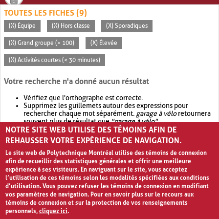
TOUTES LES FICHES (9)
(X) Équipe
(X) Hors classe
(X) Sporadiques
(X) Grand groupe (> 100)
(X) Élevée
(X) Activités courtes (< 30 minutes)
Votre recherche n'a donné aucun résultat
Vérifiez que l'orthographe est correcte.
Supprimez les guillemets autour des expressions pour
rechercher chaque mot séparément.
garage à vélo
retournera
souvent plus de résultat que
"garage à vélo"
.
NOTRE SITE WEB UTILISE DES TÉMOINS AFIN DE
Envisagez d'élargir votre recherche avec
OR
.
garage OR vélo
retournera souvent plus de résultat que
garage à vélo
.
REHAUSSER VOTRE EXPÉRIENCE DE NAVIGATION.
Le site web de Polytechnique Montréal utilise des témoins de connexion
afin de recueillir des statistiques générales et offrir une meilleure
expérience à ses visiteurs. En naviguant sur le site, vous acceptez
l’utilisation de ces témoins selon les modalités spécifiées aux conditions
d’utilisation. Vous pouvez refuser les témoins de connexion en modifiant
vos paramètres de navigation. Pour en savoir plus sur le recours aux
témoins de connexion et sur la protection de vos renseignements
personnels,
cliquez ici
.
Avis de confidentialité et conditions d’utilisation