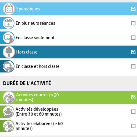
Sporadiques
En plusieurs séances
En classe seulement
Hors classe
En classe et hors classe
DURÉE DE L'ACTIVITÉ
Activités courtes (< 30
minutes)
Activités développées
(Entre 30 et 60 minutes)
Activités élaborées (> 60
minutes)