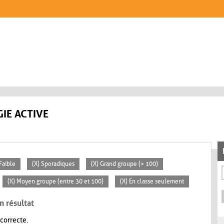
IE ACTIVE
 Faible
(X) Sporadiques
(X) Grand groupe (> 100)
(X) Moyen groupe (entre 30 et 100)
(X) En classe seulement
n résultat
 correcte.