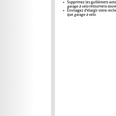
Supprimez les guillemets aut
garage à vélo
retournera souve
Envisagez d'élargir votre rec
que
garage à vélo
.