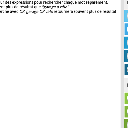
our des expressions pour rechercher chaque mot séparément.
nt plus de résultat que
"garage à vélo"
.
herche avec
OR
.
garage OR vélo
retournera souvent plus de résultat