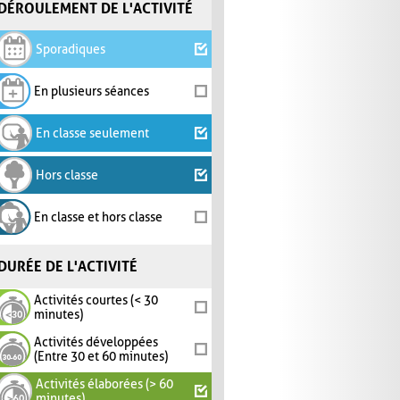
DÉROULEMENT DE L'ACTIVITÉ
Sporadiques
En plusieurs séances
En classe seulement
Hors classe
En classe et hors classe
DURÉE DE L'ACTIVITÉ
Activités courtes (< 30
minutes)
Activités développées
(Entre 30 et 60 minutes)
Activités élaborées (> 60
minutes)