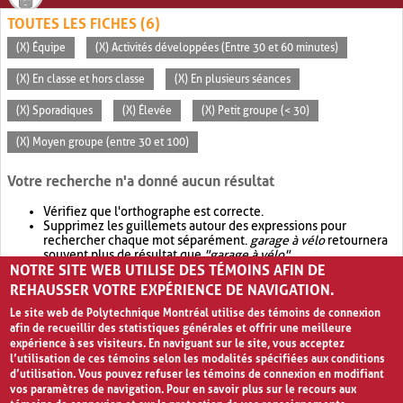
TOUTES LES FICHES (6)
(X) Équipe
(X) Activités développées (Entre 30 et 60 minutes)
(X) En classe et hors classe
(X) En plusieurs séances
(X) Sporadiques
(X) Élevée
(X) Petit groupe (< 30)
(X) Moyen groupe (entre 30 et 100)
Votre recherche n'a donné aucun résultat
Vérifiez que l'orthographe est correcte.
Supprimez les guillemets autour des expressions pour
rechercher chaque mot séparément.
garage à vélo
retournera
souvent plus de résultat que
"garage à vélo"
.
NOTRE SITE WEB UTILISE DES TÉMOINS AFIN DE
Envisagez d'élargir votre recherche avec
OR
.
garage OR vélo
retournera souvent plus de résultat que
garage à vélo
.
REHAUSSER VOTRE EXPÉRIENCE DE NAVIGATION.
Le site web de Polytechnique Montréal utilise des témoins de connexion
afin de recueillir des statistiques générales et offrir une meilleure
expérience à ses visiteurs. En naviguant sur le site, vous acceptez
l’utilisation de ces témoins selon les modalités spécifiées aux conditions
d’utilisation. Vous pouvez refuser les témoins de connexion en modifiant
vos paramètres de navigation. Pour en savoir plus sur le recours aux