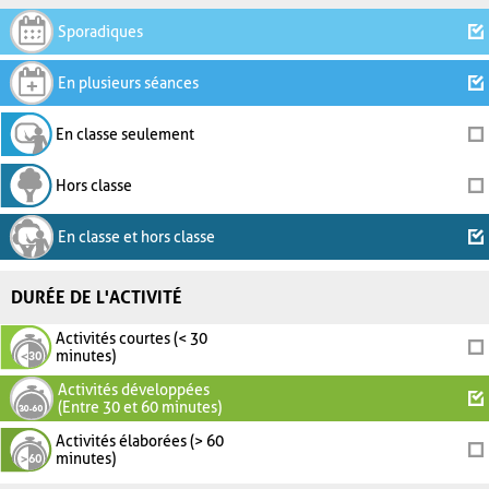
Sporadiques
En plusieurs séances
En classe seulement
Hors classe
En classe et hors classe
DURÉE DE L'ACTIVITÉ
Activités courtes (< 30
minutes)
Activités développées
(Entre 30 et 60 minutes)
Activités élaborées (> 60
minutes)