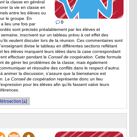
ant la classe en général
iorer la vie en classe en
nels entre les élèves ou
our le groupe. En
0
a lieu une fois par
bordés sont
précisés préalablement par les élèves et
a semaine, inscrivent sur un tableau prévu à cet effet des
’ils veulent discuter lors de la réunion. Ces commentaires sont
, l’enseignant divise le tableau en différentes sections reflétant
et les élèves marquent leurs idées dans la case correspondant
irent effectuer pendant le
Conseil de coopération
. Cette formule
 de gérer les problèmes de la classe, mais également
mmuniquer et résoudre des conflits dans le respect d’autrui.
e à animer la discussion, s’assure que la bienséance est
on. Le
Conseil de coopération
représente donc un lieu
expression pour les élèves afin qu’ils fassent valoir leurs
références.
Rétroaction (4)