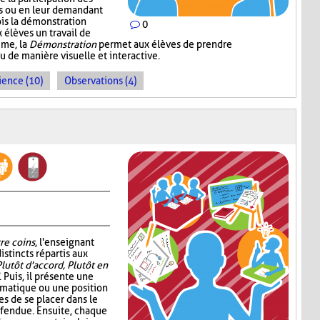
ns ou en leur demandant
ois la démonstration
0
 élèves un travail de
mme, la
Démonstration
permet aux élèves de prendre
de manière visuelle et interactive.
ience (10)
Observations (4)
re coins
, l'enseignant
istincts répartis aux
Plutôt d'accord, Plutôt en
. Puis, il présente une
ématique ou une position
s de se placer dans le
éfendue. Ensuite, chaque