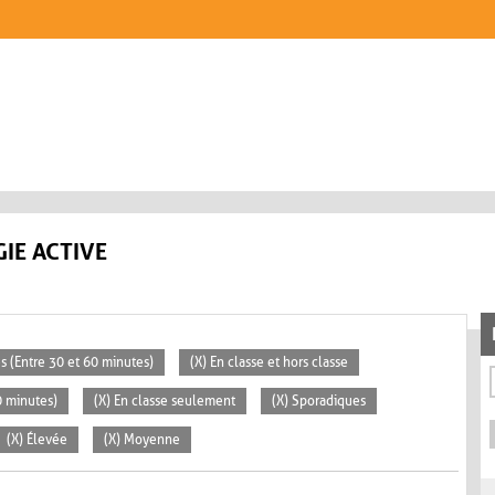
IE ACTIVE
s (Entre 30 et 60 minutes)
(X) En classe et hors classe
30 minutes)
(X) En classe seulement
(X) Sporadiques
(X) Élevée
(X) Moyenne