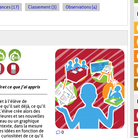
ances (17)
Classement (3)
Observations (4)
 et ce que j’ai appris
t à l’élève de
 qu’il sait déjà, ce qu’il
 L’élève crée alors des
ieures et ses nouvelles
leau ou un graphique
ontexte, dans la mesure
ses idées en fonction de
0
 curiosité et de ce qu’il