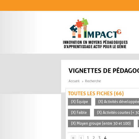
Aller au contenu principal
VIGNETTES DE PÉDAGOG
Accueil
Recherche
TOUTES LES FICHES (66)
(X) Équipe
(X) Activités développée
(X) Faible
(X) Activités courtes (< 
(X) Moyen groupe (entre 30 et 100)
PAGES
«
‹
1
2
3
4