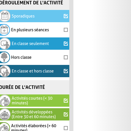
DÉROULEMENT DE L'ACTIVITÉ
Sporadiques
En plusieurs séances
En classe seulement
Hors classe
En classe et hors classe
DURÉE DE L'ACTIVITÉ
Activités courtes (< 30
minutes)
Activités développées
(Entre 30 et 60 minutes)
Activités élaborées (> 60
minutes)